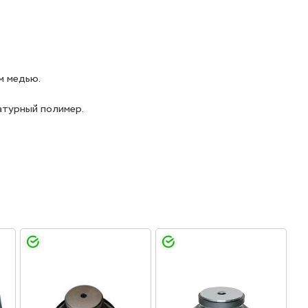
м медью.
атурный полимер.