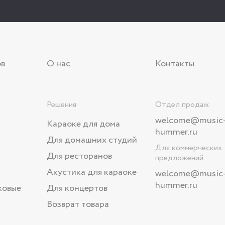
ов
О нас
Контакты
Решения
Отдел продаж
welcome@music
Караоке для дома
hummer.ru
Для домашних студий
Для коммерческих
Для ресторанов
предложений
Акустика для караоке
welcome
@music
hummer.ru
ковые
Для концертов
Возврат товара