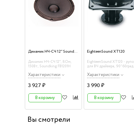
Динамик НЧ-СЧ 12'' Soundking FB1201H
EighteenSound XT120
Динамик НЧ-СЧ 12'', 8Ом,
EighteenSound XT120 - рупо
150Вт, Soundking FB1201H
для ВЧ драйвера, 90*60град.
вход 1", выход 150*200 мм
Характеристики
Характеристики
3 927 ₽
3 990 ₽
В корзину
В корзину
Вы смотрели