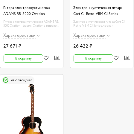
Гитара электроакустическая
Электро-акустическая гитара
ADAMS RB-5000 Ovation
Cort CJ-Retro-VBM CJ Series
Гитара электроакустическая ADAMS RB-
Электро-акустическая гитара Cort CJ-
5000 Ovation - формы Ovation с вырезом
Retro-VBM CJ Series, черная
из массива ели. Звукосниматель с 3-
полосным эквалайзером. Гриф из
Характеристики
Характеристики
красного дерева, накладка и бридж-
индийский палисандр.
27 671 ₽
26 422 ₽
В корзину
В корзину
от 2 642 ₽/мес