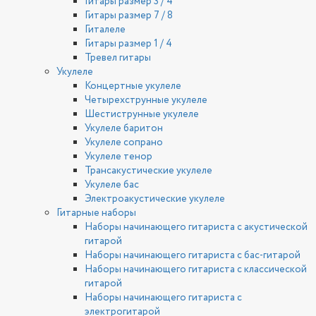
Гитары размер 3 / 4
Гитары размер 7 / 8
Гиталеле
Гитары размер 1 / 4
Тревел гитары
Укулеле
Концертные укулеле
Четырехструнные укулеле
Шестиструнные укулеле
Укулеле баритон
Укулеле сопрано
Укулеле тенор
Трансакустические укулеле
Укулеле бас
Электроакустические укулеле
Гитарные наборы
Наборы начинающего гитариста с акустической
гитарой
Наборы начинающего гитариста с бас-гитарой
Наборы начинающего гитариста с классической
гитарой
Наборы начинающего гитариста с
электрогитарой