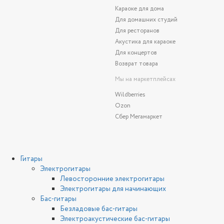
Караоке для дома
Для домашних студий
Для ресторанов
Акустика для караоке
Для концертов
Возврат товара
Мы на маркетплейсах
Wildberries
Ozon
Сбер Мегамаркет
Гитары
Электрогитары
Левосторонние электрогитары
Электрогитары для начинающих
Бас-гитары
Безладовые бас-гитары
Электроакустические бас-гитары