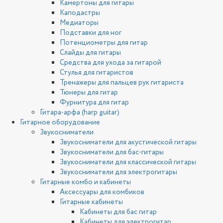
Камертоны для гитары
Каподастры
Медиаторы
Подставки для ног
Потенциометры для гитар
Слайды для гитары
Средства для ухода за гитарой
Стулья для гитаристов
Тренажеры для пальцев рук гитариста
Тюнеры для гитар
Фурнитура для гитар
Гитара-арфа (harp guitar)
Гитарное оборудование
Звукосниматели
Звукосниматели для акустической гитары
Звукосниматели для бас-гитары
Звукосниматели для классической гитары
Звукосниматели для электрогитары
Гитарные комбо и кабинеты
Аксессуары для комбиков
Гитарные кабинеты
Кабинеты для бас гитар
Кабинеты для электрогитар