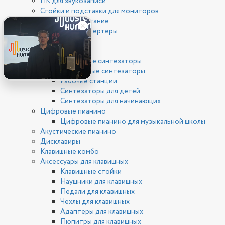
ПК для звукозаписи
Стойки и подставки для мониторов
Фантомное питание
ЦАП/АЦП конвертеры
Клавишные
Синтезаторы
Цифровые синтезаторы
Аналоговые синтезаторы
Рабочие станции
Синтезаторы для детей
Синтезаторы для начинающих
Цифровые пианино
Цифровые пианино для музыкальной школы
Акустические пианино
Дисклавиры
Клавишные комбо
Аксессуары для клавишных
Клавишные стойки
Наушники для клавишных
Педали для клавишных
Чехлы для клавишных
Адаптеры для клавишных
Пюпитры для клавишных