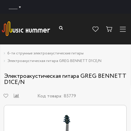
______
6-ти струнные электроакустические гитары
Электроакустическая гитара GREG BENNETT D1CE/N
Электроакустическая гитара GREG BENNETT
D1CE/N
Код товара:
85779