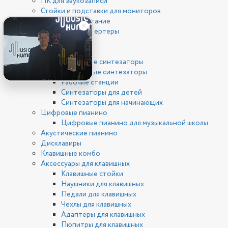
ПК для звукозаписи
Стойки и подставки для мониторов
Фантомное питание
ЦАП/АЦП конвертеры
Клавишные
Синтезаторы
Цифровые синтезаторы
Аналоговые синтезаторы
Рабочие станции
Синтезаторы для детей
Синтезаторы для начинающих
Цифровые пианино
Цифровые пианино для музыкальной школы
Акустические пианино
Дисклавиры
Клавишные комбо
Аксессуары для клавишных
Клавишные стойки
Наушники для клавишных
Педали для клавишных
Чехлы для клавишных
Адаптеры для клавишных
Пюпитры для клавишных