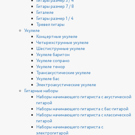
Гитары размер 3 / 4
Гитары размер 7 / 8
Гиталеле
Гитары размер 1 / 4
Тревел гитары
Укулеле
Концертные укулеле
Четырехструнные укулеле
Шестиструнные укулеле
Укулеле баритон
Укулеле сопрано
Укулеле тенор
Трансакустические укулеле
Укулеле бас
Электроакустические укулеле
Гитарные наборы
Наборы начинающего гитариста с акустической
гитарой
Наборы начинающего гитариста с бас-гитарой
Наборы начинающего гитариста с классической
гитарой
Наборы начинающего гитариста с
электрогитарой