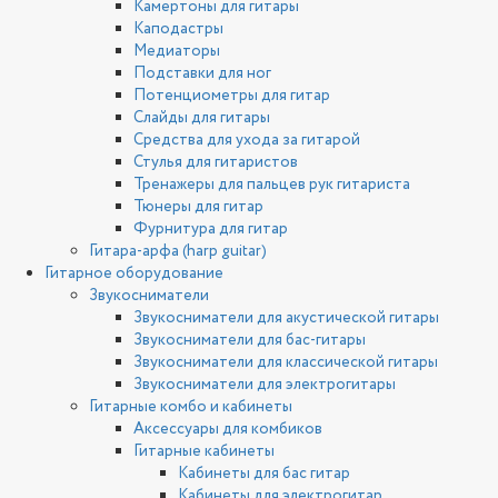
Камертоны для гитары
Каподастры
Медиаторы
Подставки для ног
Потенциометры для гитар
Слайды для гитары
Средства для ухода за гитарой
Стулья для гитаристов
Тренажеры для пальцев рук гитариста
Тюнеры для гитар
Фурнитура для гитар
Гитара-арфа (harp guitar)
Гитарное оборудование
Звукосниматели
Звукосниматели для акустической гитары
Звукосниматели для бас-гитары
Звукосниматели для классической гитары
Звукосниматели для электрогитары
Гитарные комбо и кабинеты
Аксессуары для комбиков
Гитарные кабинеты
Кабинеты для бас гитар
Кабинеты для электрогитар