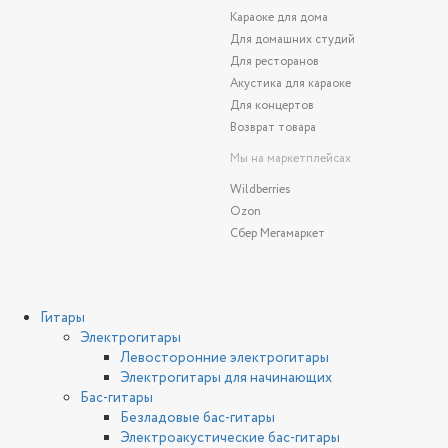
Караоке для дома
Для домашних студий
Для ресторанов
Акустика для караоке
Для концертов
Возврат товара
Мы на маркетплейсах
Wildberries
Ozon
Сбер Мегамаркет
Гитары
Электрогитары
Левосторонние электрогитары
Электрогитары для начинающих
Бас-гитары
Безладовые бас-гитары
Электроакустические бас-гитары