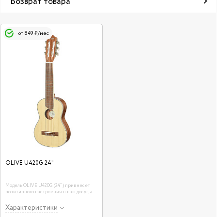
Возврат товара
от 849 ₽/мес
OLIVE U420G 24"
Модель OLIVE U420G (24") привнесет
позитивного настроения в ваш досуг, а
если вы ищите укулельный оптимум
звучания, то именно размер укулеле 24"
Характеристики
нередко называют оптимальной,