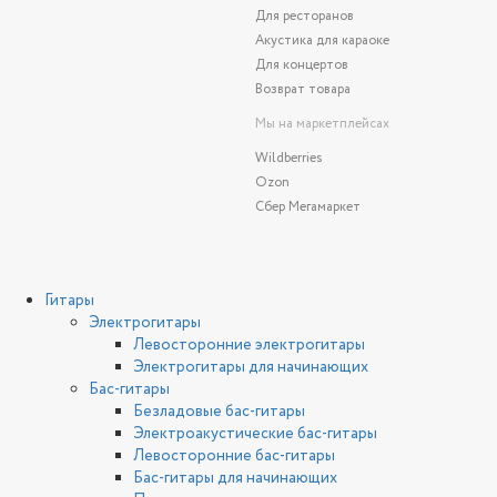
Для ресторанов
Акустика для караоке
Для концертов
Возврат товара
Мы на маркетплейсах
Wildberries
Ozon
Сбер Мегамаркет
Гитары
Электрогитары
Левосторонние электрогитары
Электрогитары для начинающих
Бас-гитары
Безладовые бас-гитары
Электроакустические бас-гитары
Левосторонние бас-гитары
Бас-гитары для начинающих