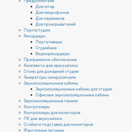
Предусилители
Для гитар
Для микрофонов
Для наушников
Для проигрывателей
Портастудии
Рекордеры
Портативные
Студийные
Видеорекордеры
Программное обеспечение
Комплекты для звукозаписи
Столы для домашней студии
Генераторы синхросигнала
Звукоизоляционные кабины
Звукоизоляционные кабины для студии
Офисные звукоизоляционные кабины
Звукоизоляционные панели
Контроллеры
Контроллеры для мониторов
ПК для звукозаписи
Стойки и подставки для мониторов
Фантомное питание