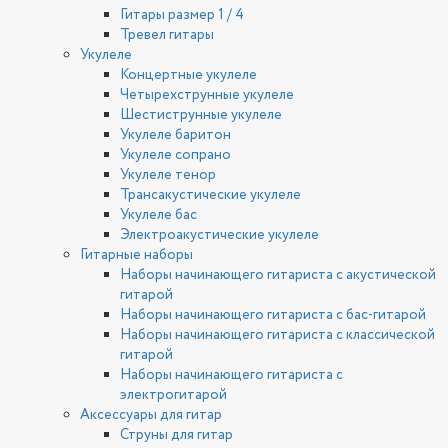
Гитары размер 1 / 4
Тревел гитары
Укулеле
Концертные укулеле
Четырехструнные укулеле
Шестиструнные укулеле
Укулеле баритон
Укулеле сопрано
Укулеле тенор
Трансакустические укулеле
Укулеле бас
Электроакустические укулеле
Гитарные наборы
Наборы начинающего гитариста с акустической
гитарой
Наборы начинающего гитариста с бас-гитарой
Наборы начинающего гитариста с классической
гитарой
Наборы начинающего гитариста с
электрогитарой
Аксессуары для гитар
Струны для гитар