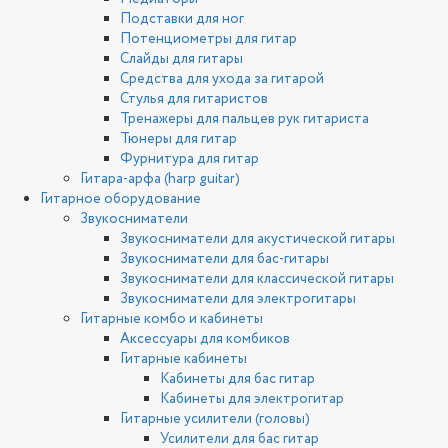
Подставки для ног
Потенциометры для гитар
Слайды для гитары
Средства для ухода за гитарой
Стулья для гитаристов
Тренажеры для пальцев рук гитариста
Тюнеры для гитар
Фурнитура для гитар
Гитара-арфа (harp guitar)
Гитарное оборудование
Звукосниматели
Звукосниматели для акустической гитары
Звукосниматели для бас-гитары
Звукосниматели для классической гитары
Звукосниматели для электрогитары
Гитарные комбо и кабинеты
Аксессуары для комбиков
Гитарные кабинеты
Кабинеты для бас гитар
Кабинеты для электрогитар
Гитарные усилители (головы)
Усилители для бас гитар