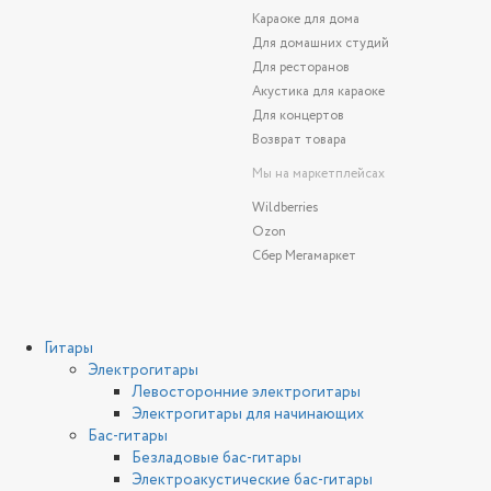
Караоке для дома
Для домашних студий
Для ресторанов
Акустика для караоке
Для концертов
Возврат товара
Мы на маркетплейсах
Wildberries
Ozon
Сбер Мегамаркет
Гитары
Электрогитары
Левосторонние электрогитары
Электрогитары для начинающих
Бас-гитары
Безладовые бас-гитары
Электроакустические бас-гитары