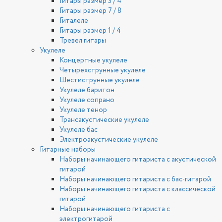
Гитары размер 3 / 4
Гитары размер 7 / 8
Гиталеле
Гитары размер 1 / 4
Тревел гитары
Укулеле
Концертные укулеле
Четырехструнные укулеле
Шестиструнные укулеле
Укулеле баритон
Укулеле сопрано
Укулеле тенор
Трансакустические укулеле
Укулеле бас
Электроакустические укулеле
Гитарные наборы
Наборы начинающего гитариста с акустической
гитарой
Наборы начинающего гитариста с бас-гитарой
Наборы начинающего гитариста с классической
гитарой
Наборы начинающего гитариста с
электрогитарой