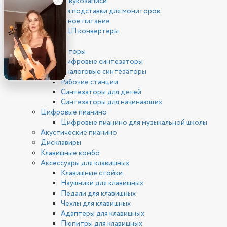
ПК для звукозаписи
Стойки и подставки для мониторов
Фантомное питание
ЦАП/АЦП конвертеры
Клавишные
Синтезаторы
Цифровые синтезаторы
Аналоговые синтезаторы
Рабочие станции
Синтезаторы для детей
Синтезаторы для начинающих
Цифровые пианино
Цифровые пианино для музыкальной школы
Акустические пианино
Дисклавиры
Клавишные комбо
Аксессуары для клавишных
Клавишные стойки
Наушники для клавишных
Педали для клавишных
Чехлы для клавишных
Адаптеры для клавишных
Пюпитры для клавишных