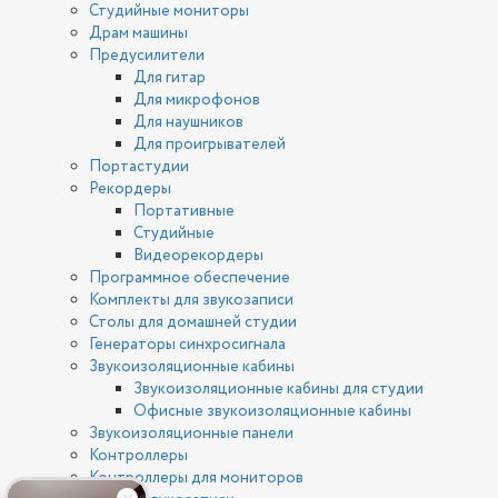
Студийные мониторы
Драм машины
Предусилители
Для гитар
Для микрофонов
Для наушников
Для проигрывателей
Портастудии
Рекордеры
Портативные
Студийные
Видеорекордеры
Программное обеспечение
Комплекты для звукозаписи
Столы для домашней студии
Генераторы синхросигнала
Звукоизоляционные кабины
Звукоизоляционные кабины для студии
Офисные звукоизоляционные кабины
Звукоизоляционные панели
Контроллеры
Контроллеры для мониторов