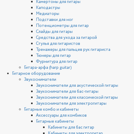
Камертоны для гитары
Каподастры
Медиаторы
Подставки для ног
Потенциометры для гитар
Слайды для гитары
Средства для ухода за гитарой
Стулья для гитаристов
Тренажеры для пальцев рук гитариста
Тюнеры для гитар
Фурнитура для гитар
Гитара-арфа (harp guitar)
Гитарное оборудование
Звукосниматели
Звукосниматели для акустической гитары
Звукосниматели для бас-гитары
Звукосниматели для классической гитары
Звукосниматели для электрогитары
Гитарные комбо и кабинеты
Аксессуары для комбиков
Гитарные кабинеты
Кабинеты для бас гитар
Кабинеты для электрогитар