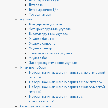
Гитары размер 7 / 8
Гиталеле
Гитары размер 1 / 4
Тревел гитары
Укулеле
Концертные укулеле
Четырехструнные укулеле
Шестиструнные укулеле
Укулеле баритон
Укулеле сопрано
Укулеле тенор
Трансакустические укулеле
Укулеле бас
Электроакустические укулеле
Гитарные наборы
Наборы начинающего гитариста с акустической
гитарой
Наборы начинающего гитариста с бас-гитарой
Наборы начинающего гитариста с классической
гитарой
Наборы начинающего гитариста с
электрогитарой
Аксессуары для гитар