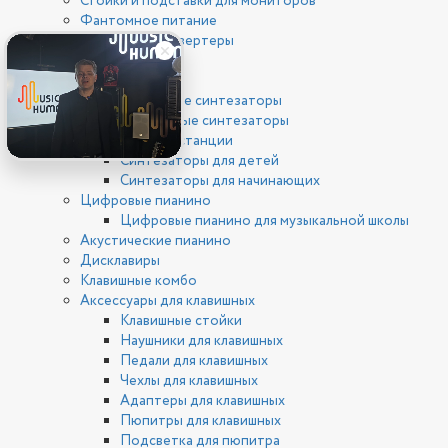
Стойки и подставки для мониторов
Фантомное питание
ЦАП/АЦП конвертеры
Клавишные
Синтезаторы
Цифровые синтезаторы
Аналоговые синтезаторы
Рабочие станции
Синтезаторы для детей
Синтезаторы для начинающих
Цифровые пианино
Цифровые пианино для музыкальной школы
Акустические пианино
Дисклавиры
Клавишные комбо
Аксессуары для клавишных
Клавишные стойки
Наушники для клавишных
Педали для клавишных
Чехлы для клавишных
Адаптеры для клавишных
Пюпитры для клавишных
Подсветка для пюпитра