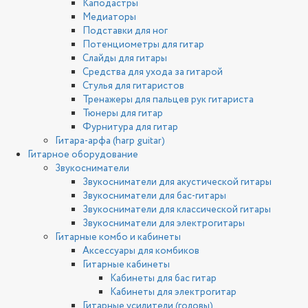
Каподастры
Медиаторы
Подставки для ног
Потенциометры для гитар
Слайды для гитары
Средства для ухода за гитарой
Стулья для гитаристов
Тренажеры для пальцев рук гитариста
Тюнеры для гитар
Фурнитура для гитар
Гитара-арфа (harp guitar)
Гитарное оборудование
Звукосниматели
Звукосниматели для акустической гитары
Звукосниматели для бас-гитары
Звукосниматели для классической гитары
Звукосниматели для электрогитары
Гитарные комбо и кабинеты
Аксессуары для комбиков
Гитарные кабинеты
Кабинеты для бас гитар
Кабинеты для электрогитар
Гитарные усилители (головы)