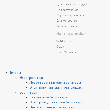
Для домашних студий
Для ресторанов
Акустика для караоке
Для концертов
Возврат товара
Мы на маркетплейсах
Wildberries
Ozon
Сбер Мегамаркет
Гитары
Электрогитары
Левосторонние электрогитары
Электрогитары для начинающих
Бас-гитары
Безладовые бас-гитары
Электроакустические бас-гитары
Левосторонние бас-гитары