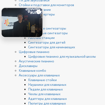
ПК для звукозаписи
Стойки и подставки для мониторов
Фантомное питание
ЦАП/АЦП конвертеры
Клавишные
Синтезаторы
Цифровые синтезаторы
Аналоговые синтезаторы
Рабочие станции
Синтезаторы для детей
Синтезаторы для начинающих
Цифровые пианино
Цифровые пианино для музыкальной школы
Акустические пианино
Дисклавиры
Клавишные комбо
Аксессуары для клавишных
Клавишные стойки
Наушники для клавишных
Педали для клавишных
Чехлы для клавишных
Адаптеры для клавишных
Пюпитры для клавишных