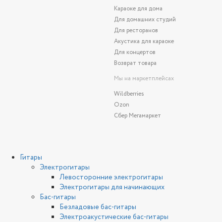
Караоке для дома
Для домашних студий
Для ресторанов
Акустика для караоке
Для концертов
Возврат товара
Мы на маркетплейсах
Wildberries
Ozon
Сбер Мегамаркет
Гитары
Электрогитары
Левосторонние электрогитары
Электрогитары для начинающих
Бас-гитары
Безладовые бас-гитары
Электроакустические бас-гитары