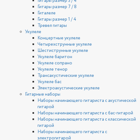
Гитары размер 3 / 4
Гитары размер 7 / 8
Гиталеле
Гитары размер 1 / 4
Тревел гитары
Укулеле
Концертные укулеле
Четырехструнные укулеле
Шестиструнные укулеле
Укулеле баритон
Укулеле сопрано
Укулеле тенор
Трансакустические укулеле
Укулеле бас
Электроакустические укулеле
Гитарные наборы
Наборы начинающего гитариста с акустической
гитарой
Наборы начинающего гитариста с бас-гитарой
Наборы начинающего гитариста с классической
гитарой
Наборы начинающего гитариста с
электрогитарой