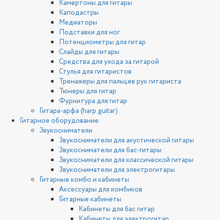
Камертоны для гитары
Каподастры
Медиаторы
Подставки для ног
Потенциометры для гитар
Слайды для гитары
Средства для ухода за гитарой
Стулья для гитаристов
Тренажеры для пальцев рук гитариста
Тюнеры для гитар
Фурнитура для гитар
Гитара-арфа (harp guitar)
Гитарное оборудование
Звукосниматели
Звукосниматели для акустической гитары
Звукосниматели для бас-гитары
Звукосниматели для классической гитары
Звукосниматели для электрогитары
Гитарные комбо и кабинеты
Аксессуары для комбиков
Гитарные кабинеты
Кабинеты для бас гитар
Кабинеты для электрогитар