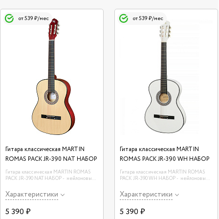
от 539 ₽/мес
от 539 ₽/мес
Гитара классическая MARTIN
Гитара классическая MARTIN
ROMAS PACK JR-390 NAT НАБОР
ROMAS PACK JR-390 WH НАБОР
Гитара классическая MARTIN ROMAS
Гитара классическая MARTIN ROMAS
PACK JR-390 NAT НАБОР - нейлоновые
PACK JR-390 WH НАБОР - нейлоновые
струны, верхняя дека - липа, нижняя
струны, верхняя дека - липа, нижняя
дека и обечайка - липа, гриф - клён.
дека и обечайка - липа, гриф - клён.
Характеристики
Характеристики
5 390 ₽
5 390 ₽