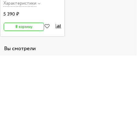
дека и обечайка - липа, гриф - клён.
Характеристики
5 390 ₽
В корзину
Вы смотрели