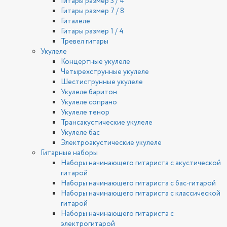
Гитары размер 3 / 4
Гитары размер 7 / 8
Гиталеле
Гитары размер 1 / 4
Тревел гитары
Укулеле
Концертные укулеле
Четырехструнные укулеле
Шестиструнные укулеле
Укулеле баритон
Укулеле сопрано
Укулеле тенор
Трансакустические укулеле
Укулеле бас
Электроакустические укулеле
Гитарные наборы
Наборы начинающего гитариста с акустической
гитарой
Наборы начинающего гитариста с бас-гитарой
Наборы начинающего гитариста с классической
гитарой
Наборы начинающего гитариста с
электрогитарой