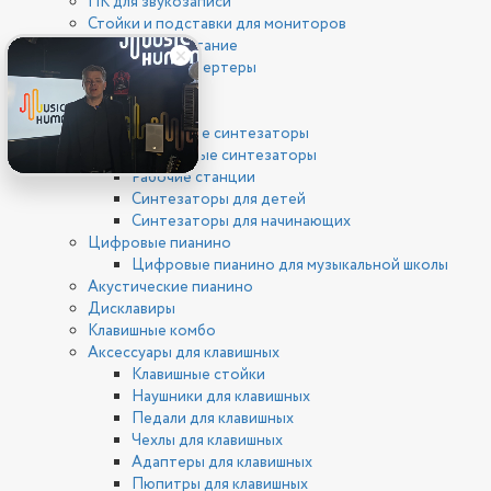
ПК для звукозаписи
Стойки и подставки для мониторов
Фантомное питание
ЦАП/АЦП конвертеры
Клавишные
Синтезаторы
Цифровые синтезаторы
Аналоговые синтезаторы
Рабочие станции
Синтезаторы для детей
Синтезаторы для начинающих
Цифровые пианино
Цифровые пианино для музыкальной школы
Акустические пианино
Дисклавиры
Клавишные комбо
Аксессуары для клавишных
Клавишные стойки
Наушники для клавишных
Педали для клавишных
Чехлы для клавишных
Адаптеры для клавишных
Пюпитры для клавишных