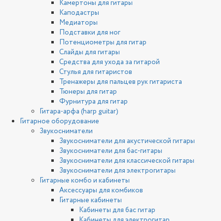
Камертоны для гитары
Каподастры
Медиаторы
Подставки для ног
Потенциометры для гитар
Слайды для гитары
Средства для ухода за гитарой
Стулья для гитаристов
Тренажеры для пальцев рук гитариста
Тюнеры для гитар
Фурнитура для гитар
Гитара-арфа (harp guitar)
Гитарное оборудование
Звукосниматели
Звукосниматели для акустической гитары
Звукосниматели для бас-гитары
Звукосниматели для классической гитары
Звукосниматели для электрогитары
Гитарные комбо и кабинеты
Аксессуары для комбиков
Гитарные кабинеты
Кабинеты для бас гитар
Кабинеты для электрогитар