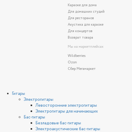
Караоке для дома
Для домашних студий
Для ресторанов
Акустика для караоке
Для концертов
Возврат товара
Мы на маркетплейсах
Wildberries
Ozon
Сбер Мегамаркет
Гитары
Электрогитары
Левосторонние электрогитары
Электрогитары для начинающих
Бас-гитары
Безладовые бас-гитары
Электроакустические бас-гитары