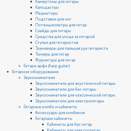
Камертоны для гитары
Каподастры
Медиаторы
Подставки для ног
Потенциометры для гитар
Слайды для гитары
Средства для ухода за гитарой
Стулья для гитаристов
Тренажеры для пальцев рук гитариста
Тюнеры для гитар
Фурнитура для гитар
Гитара-арфа (harp guitar)
Гитарное оборудование
Звукосниматели
Звукосниматели для акустической гитары
Звукосниматели для бас-гитары
Звукосниматели для классической гитары
Звукосниматели для электрогитары
Гитарные комбо и кабинеты
Аксессуары для комбиков
Гитарные кабинеты
Кабинеты для бас гитар
Кабинеты для электрогитар