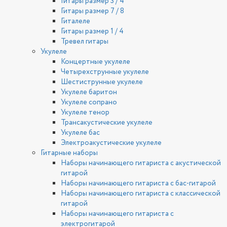
Гитары размер 3 / 4
Гитары размер 7 / 8
Гиталеле
Гитары размер 1 / 4
Тревел гитары
Укулеле
Концертные укулеле
Четырехструнные укулеле
Шестиструнные укулеле
Укулеле баритон
Укулеле сопрано
Укулеле тенор
Трансакустические укулеле
Укулеле бас
Электроакустические укулеле
Гитарные наборы
Наборы начинающего гитариста с акустической
гитарой
Наборы начинающего гитариста с бас-гитарой
Наборы начинающего гитариста с классической
гитарой
Наборы начинающего гитариста с
электрогитарой