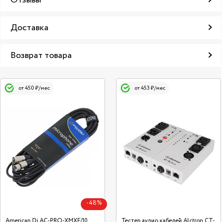
Отзывы
Доставка
Возврат товара
от 450 ₽/мес
от 453 ₽/мес
-48%
American Dj AC-PRO-XMXF/10
Тестер аудио кабелей Alctron CT-