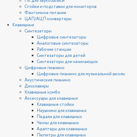
ПК для звукозаписи
Стойки и подставки для мониторов
Фантомное питание
ЦАП/АЦП конвертеры
Клавишные
Синтезаторы
Цифровые синтезаторы
Аналоговые синтезаторы
Рабочие станции
Синтезаторы для детей
Синтезаторы для начинающих
Цифровые пианино
Цифровые пианино для музыкальной школы
Акустические пианино
Дисклавиры
Клавишные комбо
Аксессуары для клавишных
Клавишные стойки
Наушники для клавишных
Педали для клавишных
Чехлы для клавишных
Адаптеры для клавишных
Пюпитры для клавишных