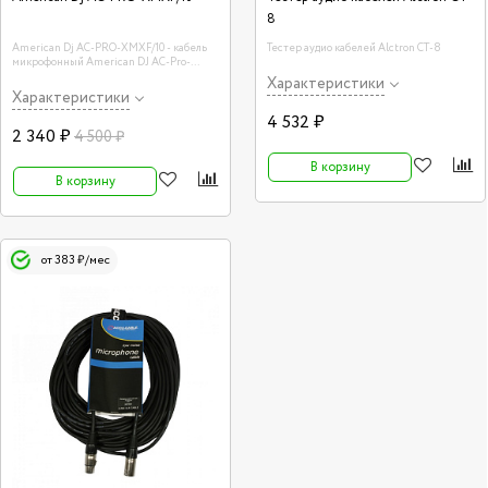
8
American Dj AC-PRO-XMXF/10 - кабель
Тестер аудио кабелей Alctron CT-8
микрофонный American DJ AC-Pro-
XMXF/10. Технические характеристики:
Характеристики
длина: 10 метров, разъёмы: XLRM-XLRF,
Характеристики
соединители: Neutrik, цвет: черный.
4 532 ₽
2 340 ₽
4 500 ₽
В корзину
В корзину
от 383 ₽/мес