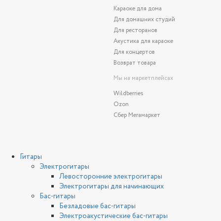
Караоке для дома
Для домашних студий
Для ресторанов
Акустика для караоке
Для концертов
Возврат товара
Мы на маркетплейсах
Wildberries
Ozon
Сбер Мегамаркет
Гитары
Электрогитары
Левосторонние электрогитары
Электрогитары для начинающих
Бас-гитары
Безладовые бас-гитары
Электроакустические бас-гитары