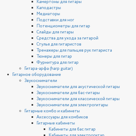
Камертоны для гитары
Каподастры
Медиаторы
Подставки для ног
Потенциометры для гитар
Слайды для гитары
Средства для ухода за гитарой
Стулья для гитаристов
Тренажеры для пальцев рук гитариста
Тюнеры для гитар
Фурнитура для гитар
Гитара-арфа (harp guitar)
Гитарное оборудование
Звукосниматели
Звукосниматели для акустической гитары
Звукосниматели для бас-гитары
Звукосниматели для классической гитары
Звукосниматели для электрогитары
Гитарные комбо и кабинеты
Аксессуары для комбиков
Гитарные кабинеты
Кабинеты для бас гитар
Кабинеты для электрогитар