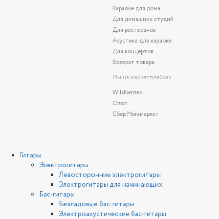
Караоке для дома
Для домашних студий
Для ресторанов
Акустика для караоке
Для концертов
Возврат товара
Мы на маркетплейсах
Wildberries
Ozon
Сбер Мегамаркет
Гитары
Электрогитары
Левосторонние электрогитары
Электрогитары для начинающих
Бас-гитары
Безладовые бас-гитары
Электроакустические бас-гитары