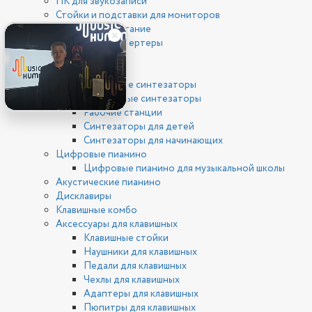
ПК для звукозаписи
Стойки и подставки для мониторов
Фантомное питание
ЦАП/АЦП конвертеры
Клавишные
Синтезаторы
Цифровые синтезаторы
Аналоговые синтезаторы
Рабочие станции
Синтезаторы для детей
Синтезаторы для начинающих
Цифровые пианино
Цифровые пианино для музыкальной школы
Акустические пианино
Дисклавиры
Клавишные комбо
Аксессуары для клавишных
Клавишные стойки
Наушники для клавишных
Педали для клавишных
Чехлы для клавишных
Адаптеры для клавишных
Пюпитры для клавишных