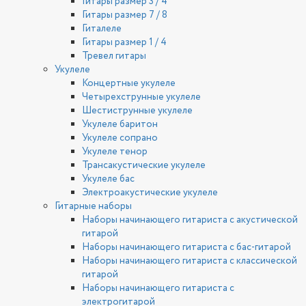
Гитары размер 3 / 4
Гитары размер 7 / 8
Гиталеле
Гитары размер 1 / 4
Тревел гитары
Укулеле
Концертные укулеле
Четырехструнные укулеле
Шестиструнные укулеле
Укулеле баритон
Укулеле сопрано
Укулеле тенор
Трансакустические укулеле
Укулеле бас
Электроакустические укулеле
Гитарные наборы
Наборы начинающего гитариста с акустической
гитарой
Наборы начинающего гитариста с бас-гитарой
Наборы начинающего гитариста с классической
гитарой
Наборы начинающего гитариста с
электрогитарой