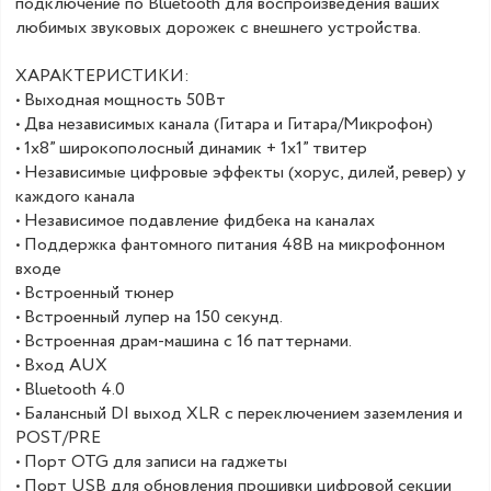
подключение по Bluetooth для воспроизведения ваших
любимых звуковых дорожек с внешнего устройства.
ХАРАКТЕРИСТИКИ:
• Выходная мощность 50Вт
• Два независимых канала (Гитара и Гитара/Микрофон)
• 1х8” широкополосный динамик + 1х1” твитер
• Независимые цифровые эффекты (хорус, дилей, ревер) у
каждого канала
• Независимое подавление фидбека на каналах
• Поддержка фантомного питания 48В на микрофонном
входе
• Встроенный тюнер
• Встроенный лупер на 150 секунд.
• Встроенная драм-машина с 16 паттернами.
• Вход AUX
• Bluetooth 4.0
• Балансный DI выход XLR c переключением заземления и
POST/PRE
• Порт OTG для записи на гаджеты
• Порт USB для обновления прошивки цифровой секции