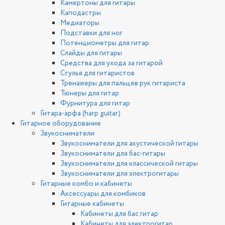
Камертоны для гитары
Каподастры
Медиаторы
Подставки для ног
Потенциометры для гитар
Слайды для гитары
Средства для ухода за гитарой
Стулья для гитаристов
Тренажеры для пальцев рук гитариста
Тюнеры для гитар
Фурнитура для гитар
Гитара-арфа (harp guitar)
Гитарное оборудование
Звукосниматели
Звукосниматели для акустической гитары
Звукосниматели для бас-гитары
Звукосниматели для классической гитары
Звукосниматели для электрогитары
Гитарные комбо и кабинеты
Аксессуары для комбиков
Гитарные кабинеты
Кабинеты для бас гитар
Кабинеты для электрогитар