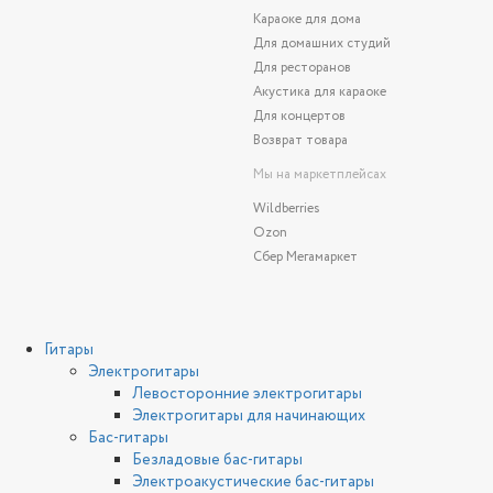
Караоке для дома
Для домашних студий
Для ресторанов
Акустика для караоке
Для концертов
Возврат товара
Мы на маркетплейсах
Wildberries
Ozon
Сбер Мегамаркет
Гитары
Электрогитары
Левосторонние электрогитары
Электрогитары для начинающих
Бас-гитары
Безладовые бас-гитары
Электроакустические бас-гитары