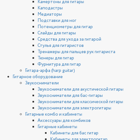
Камертоны для гитары
Каподастры
Медиаторы
Подставки для ног
Потенциометры для гитар
Слайды для гитары
Средства для ухода за гитарой
Стулья для гитаристов
Тренажеры для пальцев рук гитариста
Тюнеры для гитар
Фурнитура для гитар
Гитара-арфа (harp guitar)
Гитарное оборудование
Звукосниматели
Звукосниматели для акустической гитары
Звукосниматели для бас-гитары
Звукосниматели для классической гитары
Звукосниматели для электрогитары
Гитарные комбо и кабинеты
Аксессуары для комбиков
Гитарные кабинеты
Кабинеты для бас гитар
Кабинеты для электрогитар