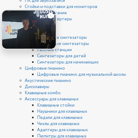
ПК для звукозаписи
Стойки и подставки для мониторов
Фантомное питание
ЦАП/АЦП конвертеры
Клавишные
Синтезаторы
Цифровые синтезаторы
Аналоговые синтезаторы
Рабочие станции
Синтезаторы для детей
Синтезаторы для начинающих
Цифровые пианино
Цифровые пианино для музыкальной школы
Акустические пианино
Дисклавиры
Клавишные комбо
Аксессуары для клавишных
Клавишные стойки
Наушники для клавишных
Педали для клавишных
Чехлы для клавишных
Адаптеры для клавишных
Пюпитры для клавишных