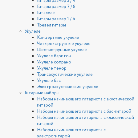
Гитары размер 3 / 4
Гитары размер 7 / 8
Гиталеле
Гитары размер 1 / 4
Тревел гитары
Укулеле
Концертные укулеле
Четырехструнные укулеле
Шестиструнные укулеле
Укулеле баритон
Укулеле сопрано
Укулеле тенор
Трансакустические укулеле
Укулеле бас
Электроакустические укулеле
Гитарные наборы
Наборы начинающего гитариста с акустической
гитарой
Наборы начинающего гитариста с бас-гитарой
Наборы начинающего гитариста с классической
гитарой
Наборы начинающего гитариста с
электрогитарой