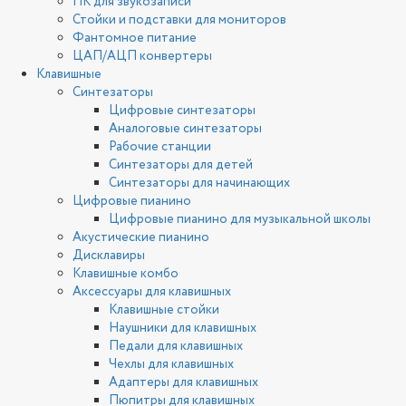
ПК для звукозаписи
Стойки и подставки для мониторов
Фантомное питание
ЦАП/АЦП конвертеры
Клавишные
Синтезаторы
Цифровые синтезаторы
Аналоговые синтезаторы
Рабочие станции
Синтезаторы для детей
Синтезаторы для начинающих
Цифровые пианино
Цифровые пианино для музыкальной школы
Акустические пианино
Дисклавиры
Клавишные комбо
Аксессуары для клавишных
Клавишные стойки
Наушники для клавишных
Педали для клавишных
Чехлы для клавишных
Адаптеры для клавишных
Пюпитры для клавишных