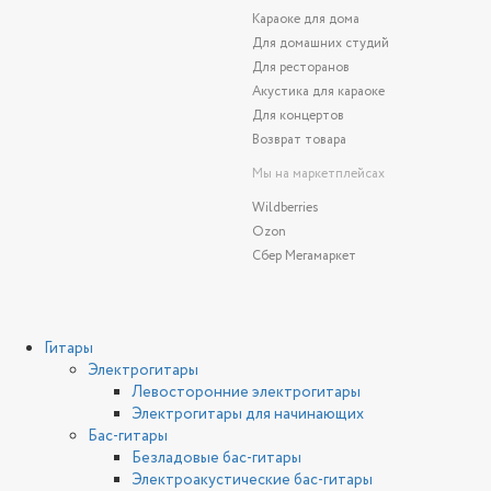
Караоке для дома
Для домашних студий
Для ресторанов
Акустика для караоке
Для концертов
Возврат товара
Мы на маркетплейсах
Wildberries
Ozon
Сбер Мегамаркет
Гитары
Электрогитары
Левосторонние электрогитары
Электрогитары для начинающих
Бас-гитары
Безладовые бас-гитары
Электроакустические бас-гитары