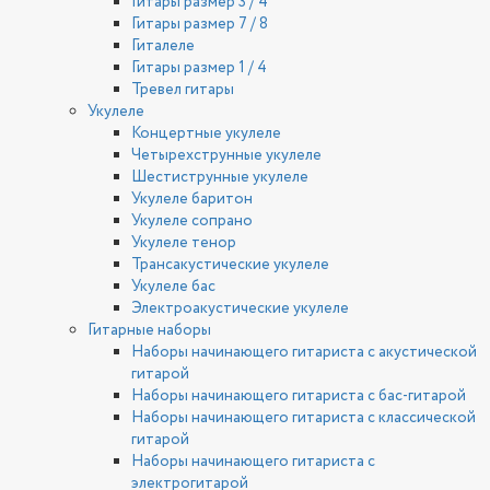
Гитары размер 3 / 4
Гитары размер 7 / 8
Гиталеле
Гитары размер 1 / 4
Тревел гитары
Укулеле
Концертные укулеле
Четырехструнные укулеле
Шестиструнные укулеле
Укулеле баритон
Укулеле сопрано
Укулеле тенор
Трансакустические укулеле
Укулеле бас
Электроакустические укулеле
Гитарные наборы
Наборы начинающего гитариста с акустической
гитарой
Наборы начинающего гитариста с бас-гитарой
Наборы начинающего гитариста с классической
гитарой
Наборы начинающего гитариста с
электрогитарой