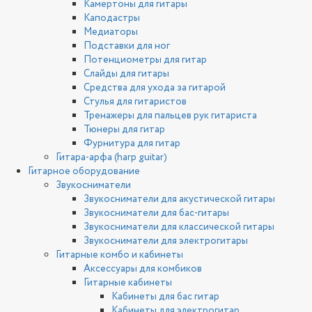
Камертоны для гитары
Каподастры
Медиаторы
Подставки для ног
Потенциометры для гитар
Слайды для гитары
Средства для ухода за гитарой
Стулья для гитаристов
Тренажеры для пальцев рук гитариста
Тюнеры для гитар
Фурнитура для гитар
Гитара-арфа (harp guitar)
Гитарное оборудование
Звукосниматели
Звукосниматели для акустической гитары
Звукосниматели для бас-гитары
Звукосниматели для классической гитары
Звукосниматели для электрогитары
Гитарные комбо и кабинеты
Аксессуары для комбиков
Гитарные кабинеты
Кабинеты для бас гитар
Кабинеты для электрогитар