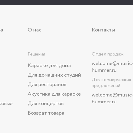
ов
О нас
Контакты
Решения
Отдел продаж
welcome@music
Караоке для дома
hummer.ru
Для домашних студий
Для коммерческих
Для ресторанов
предложений
Акустика для караоке
welcome
@music
hummer.ru
ковые
Для концертов
Возврат товара