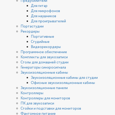
Предусилители
Для гитар
Для микрофонов
Для наушников
Для проигрывателей
Портастудии
Рекордеры
Портативные
Студийные
Видеорекордеры
Программное обеспечение
Комплекты для звукозаписи
Столы для домашней студии
Генераторы синхросигнала
Звукоизоляционные кабины
Звукоизоляционные кабины для студии
Офисные звукоизоляционные кабины
Звукоизоляционные панели
Контроллеры
Контроллеры для мониторов
ПК для звукозаписи
Стойки и подставки для мониторов
Фантомное питание