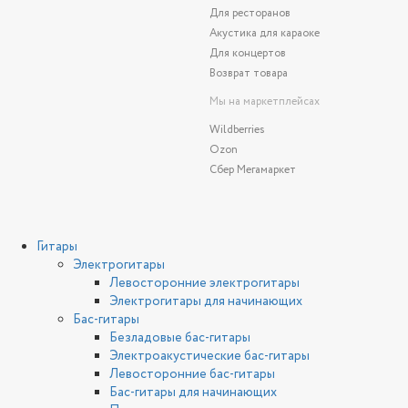
Для ресторанов
Акустика для караоке
Для концертов
Возврат товара
Мы на маркетплейсах
Wildberries
Ozon
Сбер Мегамаркет
Гитары
Электрогитары
Левосторонние электрогитары
Электрогитары для начинающих
Бас-гитары
Безладовые бас-гитары
Электроакустические бас-гитары
Левосторонние бас-гитары
Бас-гитары для начинающих