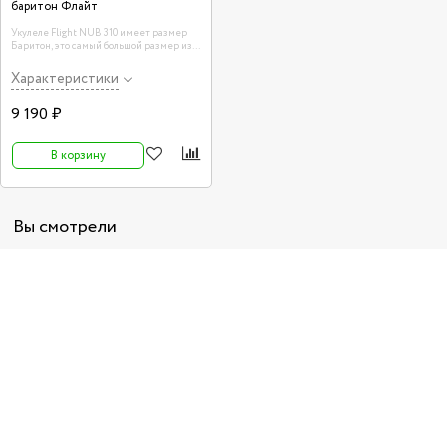
баритон Флайт
Укулеле Flight NUB 310 имеет размер
Баритон, это самый большой размер из
укулеле.
Характеристики
9 190 ₽
В корзину
Вы смотрели