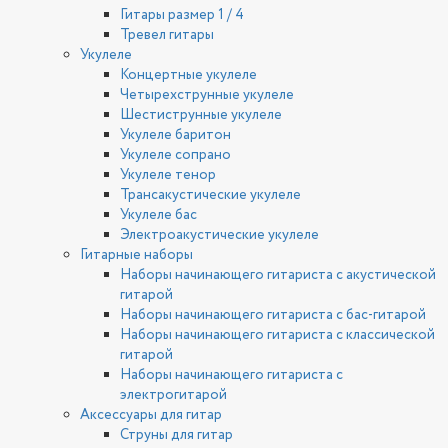
Гитары размер 1 / 4
Тревел гитары
Укулеле
Концертные укулеле
Четырехструнные укулеле
Шестиструнные укулеле
Укулеле баритон
Укулеле сопрано
Укулеле тенор
Трансакустические укулеле
Укулеле бас
Электроакустические укулеле
Гитарные наборы
Наборы начинающего гитариста с акустической
гитарой
Наборы начинающего гитариста с бас-гитарой
Наборы начинающего гитариста с классической
гитарой
Наборы начинающего гитариста с
электрогитарой
Аксессуары для гитар
Струны для гитар