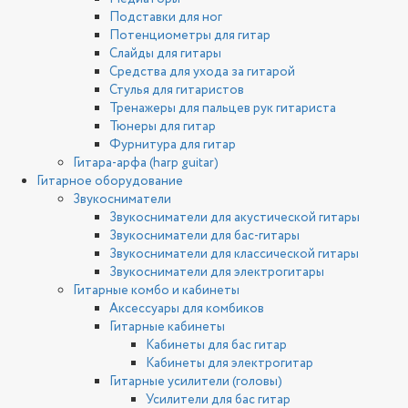
Подставки для ног
Потенциометры для гитар
Слайды для гитары
Средства для ухода за гитарой
Стулья для гитаристов
Тренажеры для пальцев рук гитариста
Тюнеры для гитар
Фурнитура для гитар
Гитара-арфа (harp guitar)
Гитарное оборудование
Звукосниматели
Звукосниматели для акустической гитары
Звукосниматели для бас-гитары
Звукосниматели для классической гитары
Звукосниматели для электрогитары
Гитарные комбо и кабинеты
Аксессуары для комбиков
Гитарные кабинеты
Кабинеты для бас гитар
Кабинеты для электрогитар
Гитарные усилители (головы)
Усилители для бас гитар