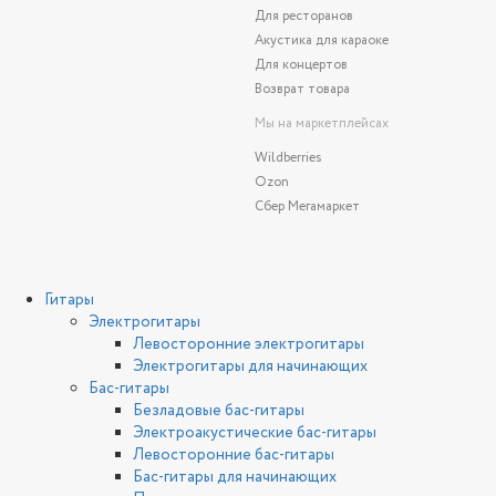
Для ресторанов
Акустика для караоке
Для концертов
Возврат товара
Мы на маркетплейсах
Wildberries
Ozon
Сбер Мегамаркет
Гитары
Электрогитары
Левосторонние электрогитары
Электрогитары для начинающих
Бас-гитары
Безладовые бас-гитары
Электроакустические бас-гитары
Левосторонние бас-гитары
Бас-гитары для начинающих