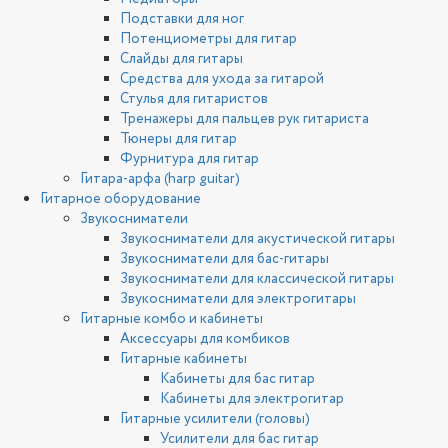
Подставки для ног
Потенциометры для гитар
Слайды для гитары
Средства для ухода за гитарой
Стулья для гитаристов
Тренажеры для пальцев рук гитариста
Тюнеры для гитар
Фурнитура для гитар
Гитара-арфа (harp guitar)
Гитарное оборудование
Звукосниматели
Звукосниматели для акустической гитары
Звукосниматели для бас-гитары
Звукосниматели для классической гитары
Звукосниматели для электрогитары
Гитарные комбо и кабинеты
Аксессуары для комбиков
Гитарные кабинеты
Кабинеты для бас гитар
Кабинеты для электрогитар
Гитарные усилители (головы)
Усилители для бас гитар