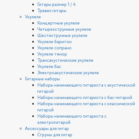
Гитары размер 1 / 4
Тревел гитары
Укулеле
Концертные укулеле
Четырехструнные укулеле
Шестиструнные укулеле
Укулеле баритон
Укулеле сопрано
Укулеле тенор
Трансакустические укулеле
Укулеле бас
Электроакустические укулеле
Гитарные наборы
Наборы начинающего гитариста с акустической
гитарой
Наборы начинающего гитариста с бас-гитарой
Наборы начинающего гитариста с классической
гитарой
Наборы начинающего гитариста с
электрогитарой
Аксессуары для гитар
Струны для гитар