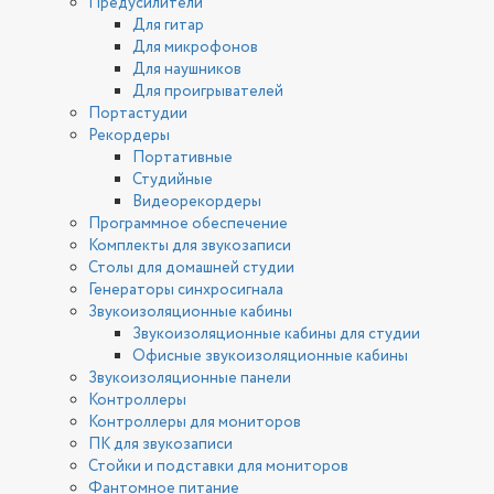
Предусилители
Для гитар
Для микрофонов
Для наушников
Для проигрывателей
Портастудии
Рекордеры
Портативные
Студийные
Видеорекордеры
Программное обеспечение
Комплекты для звукозаписи
Столы для домашней студии
Генераторы синхросигнала
Звукоизоляционные кабины
Звукоизоляционные кабины для студии
Офисные звукоизоляционные кабины
Звукоизоляционные панели
Контроллеры
Контроллеры для мониторов
ПК для звукозаписи
Стойки и подставки для мониторов
Фантомное питание