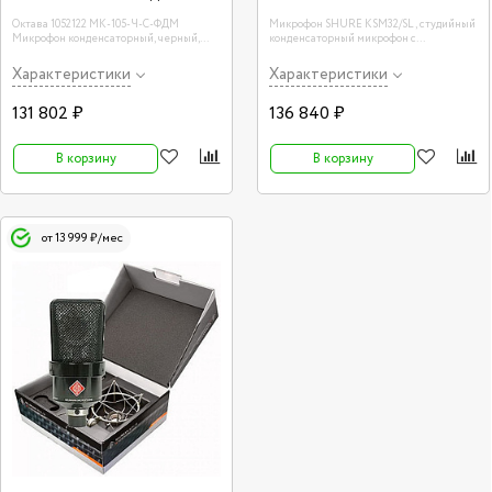
(стереопара)
Октава 1052122 МК-105-Ч-С-ФДМ
Микрофон SHURE KSM32/SL, студийный
Микрофон конденсаторный, черный,
конденсаторный микрофон с
стереопара
алюминиевым кофром и гибким
креплением Производство: США
Характеристики
Характеристики
131 802 ₽
136 840 ₽
В корзину
В корзину
от 13 999 ₽/мес