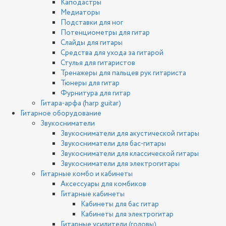
Каподастры
Медиаторы
Подставки для ног
Потенциометры для гитар
Слайды для гитары
Средства для ухода за гитарой
Стулья для гитаристов
Тренажеры для пальцев рук гитариста
Тюнеры для гитар
Фурнитура для гитар
Гитара-арфа (harp guitar)
Гитарное оборудование
Звукосниматели
Звукосниматели для акустической гитары
Звукосниматели для бас-гитары
Звукосниматели для классической гитары
Звукосниматели для электрогитары
Гитарные комбо и кабинеты
Аксессуары для комбиков
Гитарные кабинеты
Кабинеты для бас гитар
Кабинеты для электрогитар
Гитарные усилители (головы)