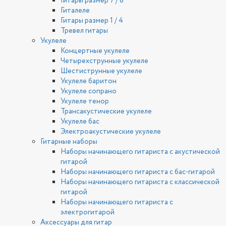
Гитары размер 7 / 8
Гиталеле
Гитары размер 1 / 4
Тревел гитары
Укулеле
Концертные укулеле
Четырехструнные укулеле
Шестиструнные укулеле
Укулеле баритон
Укулеле сопрано
Укулеле тенор
Трансакустические укулеле
Укулеле бас
Электроакустические укулеле
Гитарные наборы
Наборы начинающего гитариста с акустической
гитарой
Наборы начинающего гитариста с бас-гитарой
Наборы начинающего гитариста с классической
гитарой
Наборы начинающего гитариста с
электрогитарой
Аксессуары для гитар