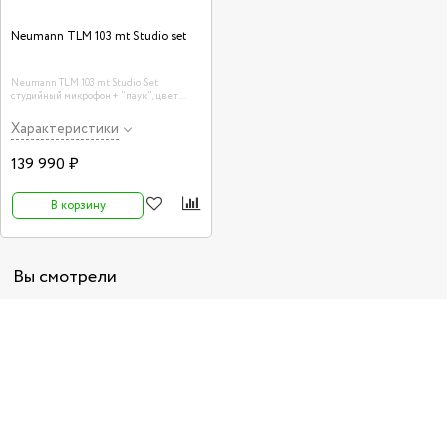
Neumann TLM 103 mt Studio set
Neumann TLM 103 mt Studio Set
студийный микрофон + "паук", цвет
черный
Характеристики
139 990 ₽
В корзину
Вы смотрели