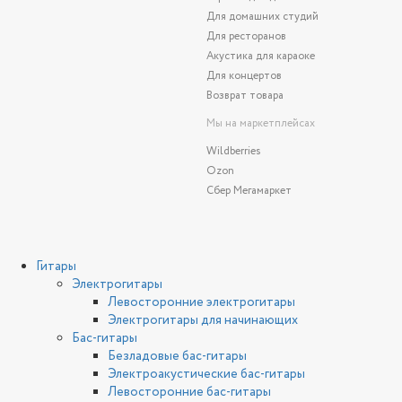
Для домашних студий
Для ресторанов
Акустика для караоке
Для концертов
Возврат товара
Мы на маркетплейсах
Wildberries
Ozon
Сбер Мегамаркет
Гитары
Электрогитары
Левосторонние электрогитары
Электрогитары для начинающих
Бас-гитары
Безладовые бас-гитары
Электроакустические бас-гитары
Левосторонние бас-гитары