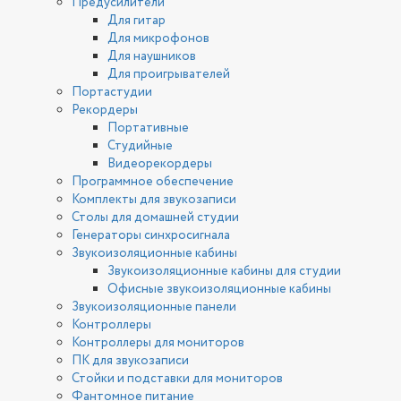
Предусилители
Для гитар
Для микрофонов
Для наушников
Для проигрывателей
Портастудии
Рекордеры
Портативные
Студийные
Видеорекордеры
Программное обеспечение
Комплекты для звукозаписи
Столы для домашней студии
Генераторы синхросигнала
Звукоизоляционные кабины
Звукоизоляционные кабины для студии
Офисные звукоизоляционные кабины
Звукоизоляционные панели
Контроллеры
Контроллеры для мониторов
ПК для звукозаписи
Стойки и подставки для мониторов
Фантомное питание