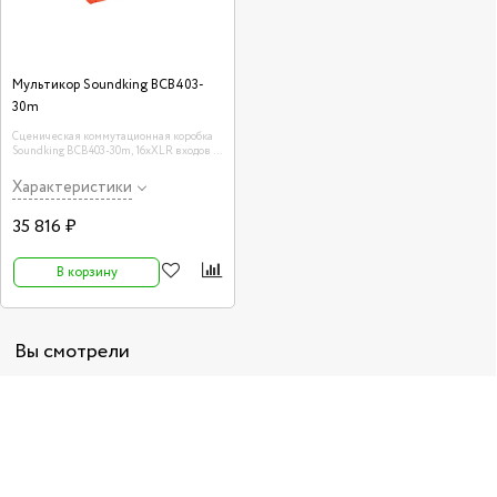
Мультикор Soundking BCB403-
30m
Сценическая коммутационная коробка
Soundking BCB403-30m, 16хXLR входов +
4хXLR выхода, 30м
Характеристики
35 816 ₽
В корзину
Вы смотрели