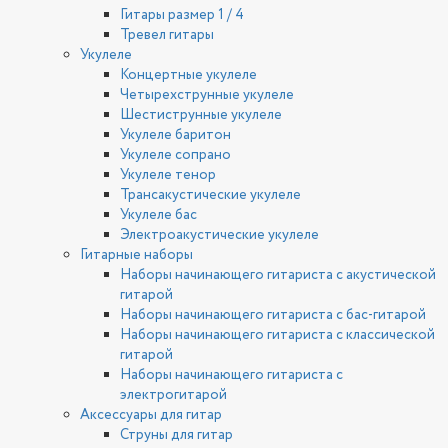
Гитары размер 1 / 4
Тревел гитары
Укулеле
Концертные укулеле
Четырехструнные укулеле
Шестиструнные укулеле
Укулеле баритон
Укулеле сопрано
Укулеле тенор
Трансакустические укулеле
Укулеле бас
Электроакустические укулеле
Гитарные наборы
Наборы начинающего гитариста с акустической
гитарой
Наборы начинающего гитариста с бас-гитарой
Наборы начинающего гитариста с классической
гитарой
Наборы начинающего гитариста с
электрогитарой
Аксессуары для гитар
Струны для гитар