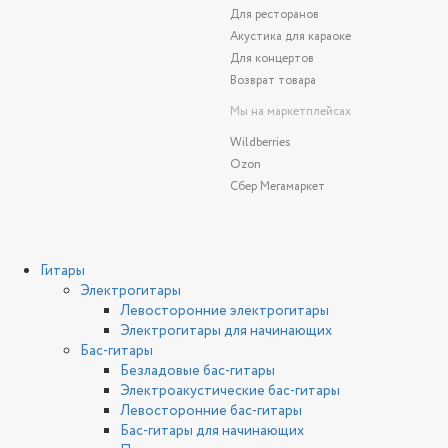
Для ресторанов
Акустика для караоке
Для концертов
Возврат товара
Мы на маркетплейсах
Wildberries
Ozon
Сбер Мегамаркет
Гитары
Электрогитары
Левосторонние электрогитары
Электрогитары для начинающих
Бас-гитары
Безладовые бас-гитары
Электроакустические бас-гитары
Левосторонние бас-гитары
Бас-гитары для начинающих