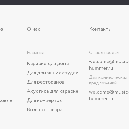
ов
О нас
Контакты
Решения
Отдел продаж
welcome@music
Караоке для дома
hummer.ru
Для домашних студий
Для коммерческих
Для ресторанов
предложений
Акустика для караоке
welcome
@music
hummer.ru
ковые
Для концертов
Возврат товара