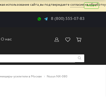
жая использование сайта, вы подтверждаете
согласие
на обработку
Закрыть
8 (800) 555-07-83
О нас
микшеры-усилители в Москве
Nusun NX-080