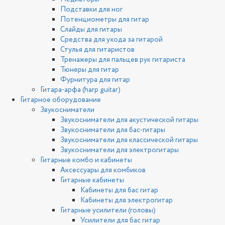
Подставки для ног
Потенциометры для гитар
Слайды для гитары
Средства для ухода за гитарой
Стулья для гитаристов
Тренажеры для пальцев рук гитариста
Тюнеры для гитар
Фурнитура для гитар
Гитара-арфа (harp guitar)
Гитарное оборудование
Звукосниматели
Звукосниматели для акустической гитары
Звукосниматели для бас-гитары
Звукосниматели для классической гитары
Звукосниматели для электрогитары
Гитарные комбо и кабинеты
Аксессуары для комбиков
Гитарные кабинеты
Кабинеты для бас гитар
Кабинеты для электрогитар
Гитарные усилители (головы)
Усилители для бас гитар