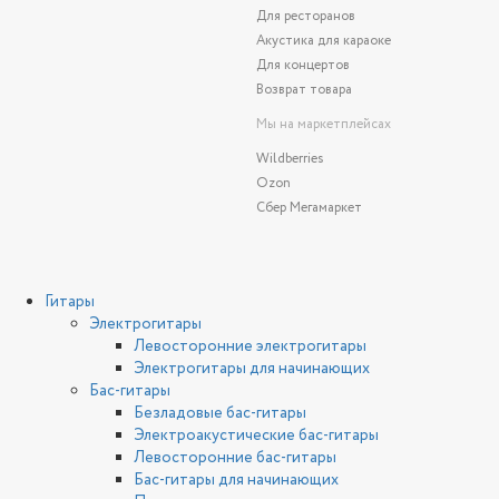
Для ресторанов
Акустика для караоке
Для концертов
Возврат товара
Мы на маркетплейсах
Wildberries
Ozon
Сбер Мегамаркет
Гитары
Электрогитары
Левосторонние электрогитары
Электрогитары для начинающих
Бас-гитары
Безладовые бас-гитары
Электроакустические бас-гитары
Левосторонние бас-гитары
Бас-гитары для начинающих