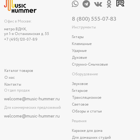
8 (800) 555-07-83
Офис в Москве:
Инструменты
метро ВДНХ,
ул 1-я Останкинская д. 55
Гитары
+7 (495) 120-07-89
Клавишные
Ударные
Духовые
Струнно-Смычковые
Каталог товаров
Оборудование
О нас
Звуковое
Контакты
Отдел продаж
Гитарное
Трансляционное
welcome@music-hummer.ru
Световое
Для коммерческих предложений
Обзоры и статьи
welcome
@music-hummer.ru
Решения
Караоке для дома
Для домашних студий