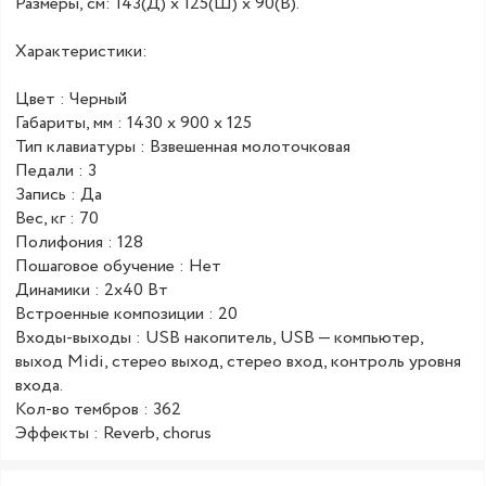
Размеры, см: 143(Д) x 125(Ш) x 90(В).
Характеристики:
Цвет : Черный
Габариты, мм : 1430 x 900 x 125
Тип клавиатуры : Взвешенная молоточковая
Педали : 3
Запись : Да
Вес, кг : 70
Полифония : 128
Пошаговое обучение : Нет
Динамики : 2х40 Вт
Встроенные композиции : 20
Входы-выходы : USB накопитель, USB — компьютер,
выход Midi, стерео выход, стерео вход, контроль уровня
входа.
Кол-во тембров : 362
Эффекты : Reverb, сhorus