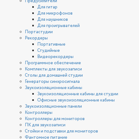
Предусилители
Для гитар
Для микрофонов
Для наушников
Для проигрывателей
Портастудии
Рекордеры
Портативные
Студийные
Видеорекордеры
Программное обеспечение
Комплекты для звукозаписи
Столы для домашней студии
Генераторы синхросигнала
Звукоизоляционные кабины
Звукоизоляционные кабины для студии
Офисные звукоизоляционные кабины
Звукоизоляционные панели
Контроллеры
Контроллеры для мониторов
ПК для звукозаписи
Стойки и подставки для мониторов
Фантомное питание