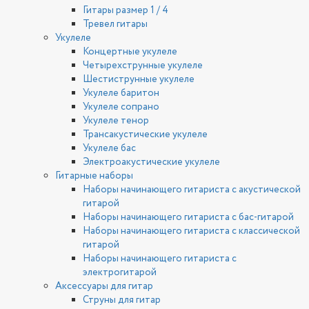
Гитары размер 1 / 4
Тревел гитары
Укулеле
Концертные укулеле
Четырехструнные укулеле
Шестиструнные укулеле
Укулеле баритон
Укулеле сопрано
Укулеле тенор
Трансакустические укулеле
Укулеле бас
Электроакустические укулеле
Гитарные наборы
Наборы начинающего гитариста с акустической
гитарой
Наборы начинающего гитариста с бас-гитарой
Наборы начинающего гитариста с классической
гитарой
Наборы начинающего гитариста с
электрогитарой
Аксессуары для гитар
Струны для гитар