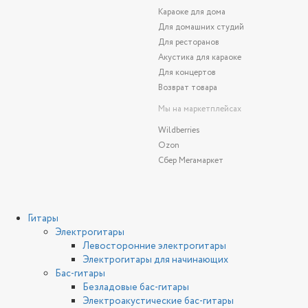
Караоке для дома
Для домашних студий
Для ресторанов
Акустика для караоке
Для концертов
Возврат товара
Мы на маркетплейсах
Wildberries
Ozon
Сбер Мегамаркет
Гитары
Электрогитары
Левосторонние электрогитары
Электрогитары для начинающих
Бас-гитары
Безладовые бас-гитары
Электроакустические бас-гитары