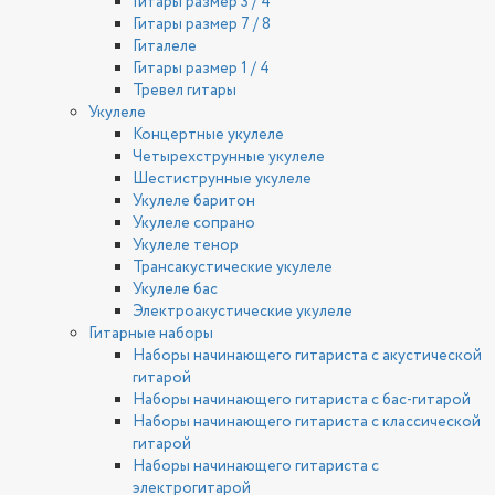
Гитары размер 3 / 4
Гитары размер 7 / 8
Гиталеле
Гитары размер 1 / 4
Тревел гитары
Укулеле
Концертные укулеле
Четырехструнные укулеле
Шестиструнные укулеле
Укулеле баритон
Укулеле сопрано
Укулеле тенор
Трансакустические укулеле
Укулеле бас
Электроакустические укулеле
Гитарные наборы
Наборы начинающего гитариста с акустической
гитарой
Наборы начинающего гитариста с бас-гитарой
Наборы начинающего гитариста с классической
гитарой
Наборы начинающего гитариста с
электрогитарой