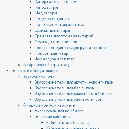
Камертоны для гитары
Каподастры
Медиаторы
Подставки для ног
Потенциометры для гитар
Слайды для гитары
Средства для ухода за гитарой
Стулья для гитаристов
Тренажеры для пальцев рук гитариста
Тюнеры для гитар
Фурнитура для гитар
Гитара-арфа (harp guitar)
Гитарное оборудование
Звукосниматели
Звукосниматели для акустической гитары
Звукосниматели для бас-гитары
Звукосниматели для классической гитары
Звукосниматели для электрогитары
Гитарные комбо и кабинеты
Аксессуары для комбиков
Гитарные кабинеты
Кабинеты для бас гитар
Кабинеты для электрогитар