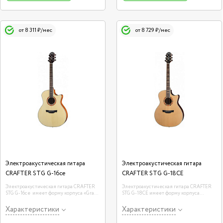
от 8 311 ₽/мес
от 8 729 ₽/мес
Электроакустическая гитара
Электроакустическая гитара
CRAFTER STG G-16ce
CRAFTER STG G-18CE
Электроакустическая гитара CRAFTER
Электроакустическая гитара CRAFTER
STG G-16ce имеет форму корпуса «Grand
STG G-18CE имеет форму корпуса
Auditorium», одну из самых популярных
«Grand Auditorium», одну из самых
форм среди акустических гитар.
популярных форм среди акустических
Характеристики
Характеристики
гитар. Эти корпуса характеризуются
несколько меньшим размером, чем