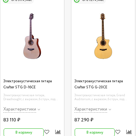
от 8 311 ₽/мес
от 8 729 ₽/мес
Электроакустическая гитара
Электроакустическая гитара
Crafter STG D-16CE
Crafter STG G-20CE
Электроакустическая гитара,
Электроакустическая гитара, Grand
Dreadnought, с вырезом, 6 струн, под
Auditorium, с вырезом, 6 струн, под
правую руку, цвет натуральный
правую руку, цвет натуральный
Характеристики
Характеристики
83 110 ₽
87 290 ₽
В корзину
В корзину