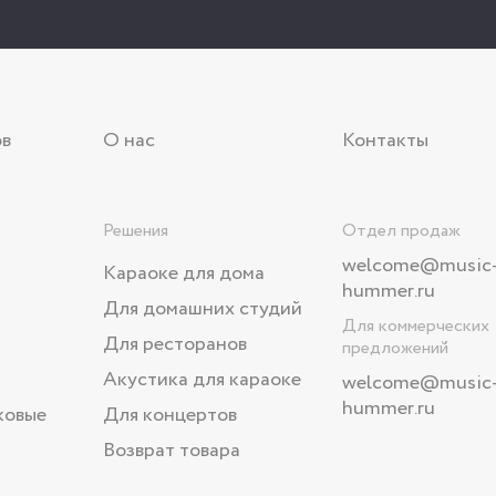
ов
О нас
Контакты
Решения
Отдел продаж
welcome@music
Караоке для дома
hummer.ru
Для домашних студий
Для коммерческих
Для ресторанов
предложений
Акустика для караоке
welcome
@music
hummer.ru
ковые
Для концертов
Возврат товара