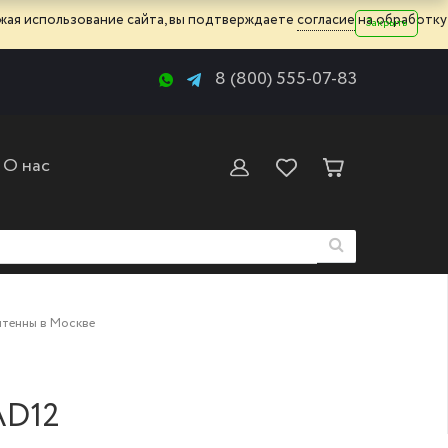
жая использование сайта, вы подтверждаете
согласие
на обработку
Закрыть
8 (800) 555-07-83
О нас
тенны в Москве
AD12