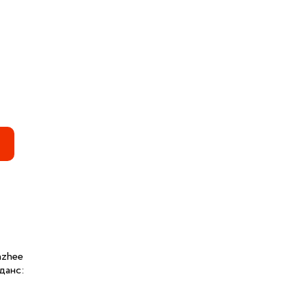
nzhee
данс: