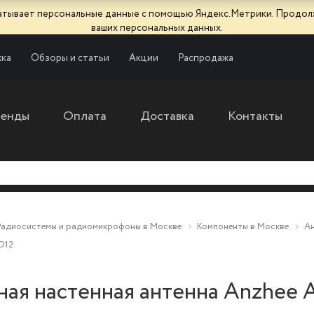
батывает персональные данные с помощью Яндекс.Метрики. Продол
ваших персональных данных.
ка
Обзоры и статьи
Акции
Распродажа
ренды
Оплата
Доставка
Контакты
Радиосистемы и радиомикрофоны в Москве
Компоненты в Москве
Ан
D12
ная настенная антенна Anzhee 