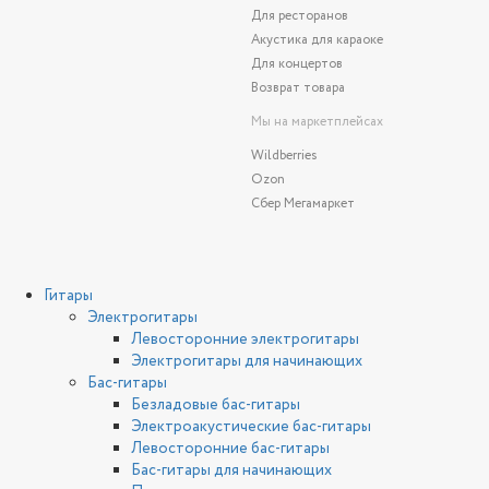
Для ресторанов
Акустика для караоке
Для концертов
Возврат товара
Мы на маркетплейсах
Wildberries
Ozon
Сбер Мегамаркет
Гитары
Электрогитары
Левосторонние электрогитары
Электрогитары для начинающих
Бас-гитары
Безладовые бас-гитары
Электроакустические бас-гитары
Левосторонние бас-гитары
Бас-гитары для начинающих