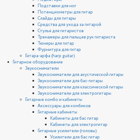
Подставки для ног
Потенциометры для гитар
Слайды для гитары
Средства для ухода за гитарой
Стулья для гитаристов
Тренажеры для пальцев рук гитариста
Тюнеры для гитар
Фурнитура для гитар
Гитара-арфа (harp guitar)
Гитарное оборудование
Звукосниматели
Звукосниматели для акустической гитары
Звукосниматели для бас-гитары
Звукосниматели для классической гитары
Звукосниматели для электрогитары
Гитарные комбо и кабинеты
Аксессуары для комбиков
Гитарные кабинеты
Кабинеты для бас гитар
Кабинеты для электрогитар
Гитарные усилители (головы)
Усилители для бас гитар