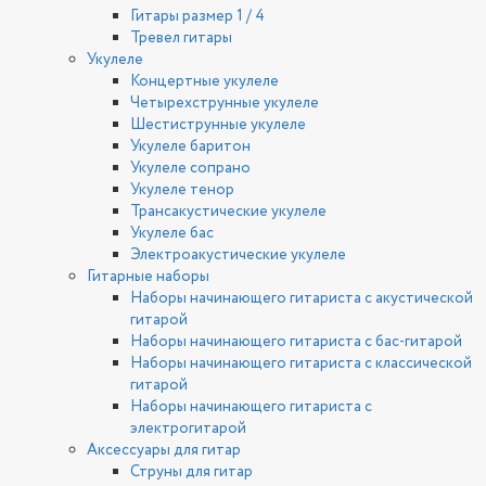
Гитары размер 1 / 4
Тревел гитары
Укулеле
Концертные укулеле
Четырехструнные укулеле
Шестиструнные укулеле
Укулеле баритон
Укулеле сопрано
Укулеле тенор
Трансакустические укулеле
Укулеле бас
Электроакустические укулеле
Гитарные наборы
Наборы начинающего гитариста с акустической
гитарой
Наборы начинающего гитариста с бас-гитарой
Наборы начинающего гитариста с классической
гитарой
Наборы начинающего гитариста с
электрогитарой
Аксессуары для гитар
Струны для гитар