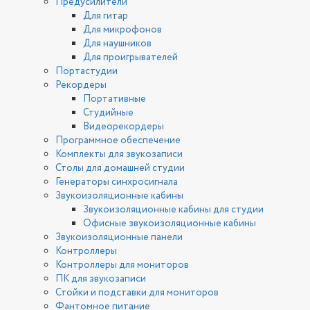
Предусилители
Для гитар
Для микрофонов
Для наушников
Для проигрывателей
Портастудии
Рекордеры
Портативные
Студийные
Видеорекордеры
Программное обеспечение
Комплекты для звукозаписи
Столы для домашней студии
Генераторы синхросигнала
Звукоизоляционные кабины
Звукоизоляционные кабины для студии
Офисные звукоизоляционные кабины
Звукоизоляционные панели
Контроллеры
Контроллеры для мониторов
ПК для звукозаписи
Стойки и подставки для мониторов
Фантомное питание