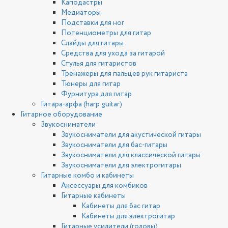
Каподастры
Медиаторы
Подставки для ног
Потенциометры для гитар
Слайды для гитары
Средства для ухода за гитарой
Стулья для гитаристов
Тренажеры для пальцев рук гитариста
Тюнеры для гитар
Фурнитура для гитар
Гитара-арфа (harp guitar)
Гитарное оборудование
Звукосниматели
Звукосниматели для акустической гитары
Звукосниматели для бас-гитары
Звукосниматели для классической гитары
Звукосниматели для электрогитары
Гитарные комбо и кабинеты
Аксессуары для комбиков
Гитарные кабинеты
Кабинеты для бас гитар
Кабинеты для электрогитар
Гитарные усилители (головы)