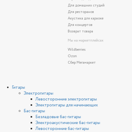
Для домашних студий
Для ресторанов
Акустика для караоке
Для концертов
Возврат товара
Мы на маркетплейсах
Wildberries
Ozon
Сбер Мегамаркет
Гитары
Электрогитары
Левосторонние электрогитары
Электрогитары для начинающих
Бас-гитары
Безладовые бас-гитары
Электроакустические бас-гитары
Левосторонние бас-гитары