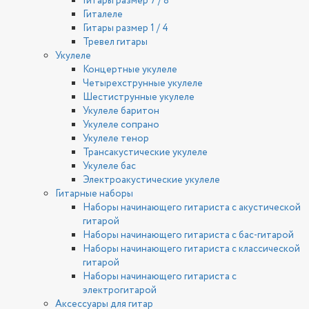
Гитары размер 7 / 8
Гиталеле
Гитары размер 1 / 4
Тревел гитары
Укулеле
Концертные укулеле
Четырехструнные укулеле
Шестиструнные укулеле
Укулеле баритон
Укулеле сопрано
Укулеле тенор
Трансакустические укулеле
Укулеле бас
Электроакустические укулеле
Гитарные наборы
Наборы начинающего гитариста с акустической
гитарой
Наборы начинающего гитариста с бас-гитарой
Наборы начинающего гитариста с классической
гитарой
Наборы начинающего гитариста с
электрогитарой
Аксессуары для гитар