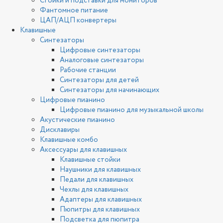
Стойки и подставки для мониторов
Фантомное питание
ЦАП/АЦП конвертеры
Клавишные
Синтезаторы
Цифровые синтезаторы
Аналоговые синтезаторы
Рабочие станции
Синтезаторы для детей
Синтезаторы для начинающих
Цифровые пианино
Цифровые пианино для музыкальной школы
Акустические пианино
Дисклавиры
Клавишные комбо
Аксессуары для клавишных
Клавишные стойки
Наушники для клавишных
Педали для клавишных
Чехлы для клавишных
Адаптеры для клавишных
Пюпитры для клавишных
Подсветка для пюпитра