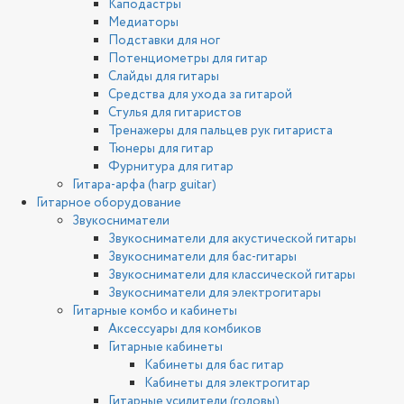
Каподастры
Медиаторы
Подставки для ног
Потенциометры для гитар
Слайды для гитары
Средства для ухода за гитарой
Стулья для гитаристов
Тренажеры для пальцев рук гитариста
Тюнеры для гитар
Фурнитура для гитар
Гитара-арфа (harp guitar)
Гитарное оборудование
Звукосниматели
Звукосниматели для акустической гитары
Звукосниматели для бас-гитары
Звукосниматели для классической гитары
Звукосниматели для электрогитары
Гитарные комбо и кабинеты
Аксессуары для комбиков
Гитарные кабинеты
Кабинеты для бас гитар
Кабинеты для электрогитар
Гитарные усилители (головы)