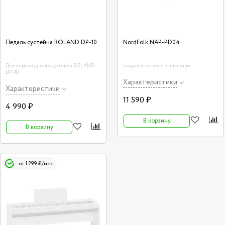
Педаль сустейна ROLAND DP-10
NordFolk NAP-PD04
Демперная gедаль сустейна ROLAND
педали детские для пианино
DP-10
Характеристики
Характеристики
11 590 ₽
4 990 ₽
В корзину
В корзину
от 1 299 ₽/мес