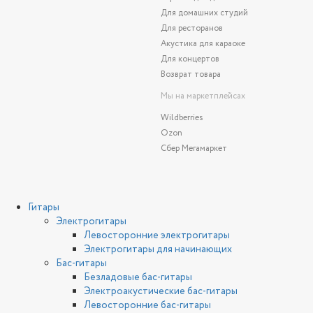
Для домашних студий
Для ресторанов
Акустика для караоке
Для концертов
Возврат товара
Мы на маркетплейсах
Wildberries
Ozon
Сбер Мегамаркет
Гитары
Электрогитары
Левосторонние электрогитары
Электрогитары для начинающих
Бас-гитары
Безладовые бас-гитары
Электроакустические бас-гитары
Левосторонние бас-гитары