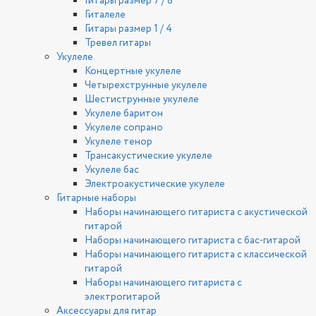
Гитары размер 7 / 8
Гиталеле
Гитары размер 1 / 4
Тревел гитары
Укулеле
Концертные укулеле
Четырехструнные укулеле
Шестиструнные укулеле
Укулеле баритон
Укулеле сопрано
Укулеле тенор
Трансакустические укулеле
Укулеле бас
Электроакустические укулеле
Гитарные наборы
Наборы начинающего гитариста с акустической
гитарой
Наборы начинающего гитариста с бас-гитарой
Наборы начинающего гитариста с классической
гитарой
Наборы начинающего гитариста с
электрогитарой
Аксессуары для гитар