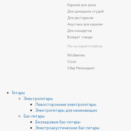
Караоке для дома
Для домашних студий
Для ресторанов
Акустика для караоке
Для концертов
Возврат товара
Мы на маркетплейсах
Wildberries
Ozon
Сбер Мегамаркет
Гитары
Электрогитары
Левосторонние электрогитары
Электрогитары для начинающих
Бас-гитары
Безладовые бас-гитары
Электроакустические бас-гитары