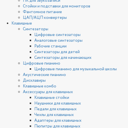
ПК для звукозаписи
Стойки и подставки для мониторов
Фантомное питание
ЦАП/АЦП конвертеры
Клавишные
Синтезаторы
Цифровые синтезаторы
Аналоговые синтезаторы
Рабочие станции
Синтезаторы для детей
Синтезаторы для начинающих
Цифровые пианино
Цифровые пианино для музыкальной школы
Акустические пианино
Дисклавиры
Клавишные комбо
Аксессуары для клавишных
Клавишные стойки
Наушники для клавишных
Педали для клавишных
Чехлы для клавишных
Адаптеры для клавишных
Пюпитры для клавишных