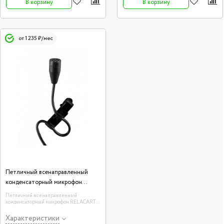
В корзину
В корзину
от 1 235 ₽/мес
Петличный всенаправленный
конденсаторный микрофон
RELACART LM-C620
Петличный всенаправленный
конденсаторный микрофон RELACART
LM-C620 - способен улавливать звук со
всех сторон, а превосходная
Характеристики
чувствительность обеспечивает