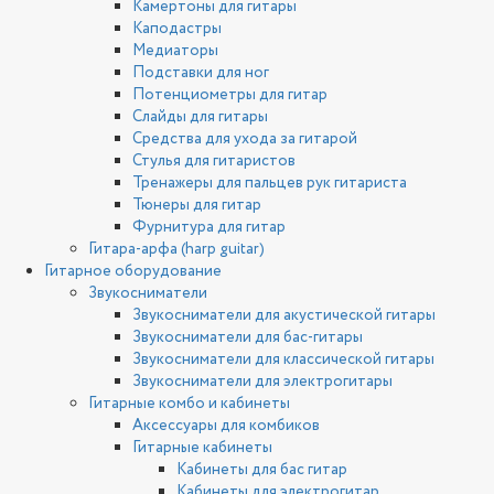
Камертоны для гитары
Каподастры
Медиаторы
Подставки для ног
Потенциометры для гитар
Слайды для гитары
Средства для ухода за гитарой
Стулья для гитаристов
Тренажеры для пальцев рук гитариста
Тюнеры для гитар
Фурнитура для гитар
Гитара-арфа (harp guitar)
Гитарное оборудование
Звукосниматели
Звукосниматели для акустической гитары
Звукосниматели для бас-гитары
Звукосниматели для классической гитары
Звукосниматели для электрогитары
Гитарные комбо и кабинеты
Аксессуары для комбиков
Гитарные кабинеты
Кабинеты для бас гитар
Кабинеты для электрогитар