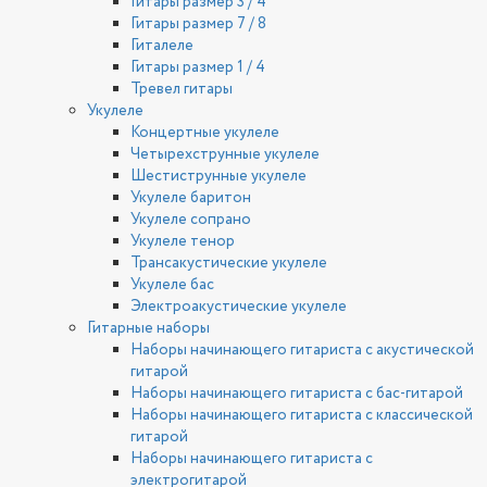
Гитары размер 3 / 4
Гитары размер 7 / 8
Гиталеле
Гитары размер 1 / 4
Тревел гитары
Укулеле
Концертные укулеле
Четырехструнные укулеле
Шестиструнные укулеле
Укулеле баритон
Укулеле сопрано
Укулеле тенор
Трансакустические укулеле
Укулеле бас
Электроакустические укулеле
Гитарные наборы
Наборы начинающего гитариста с акустической
гитарой
Наборы начинающего гитариста с бас-гитарой
Наборы начинающего гитариста с классической
гитарой
Наборы начинающего гитариста с
электрогитарой