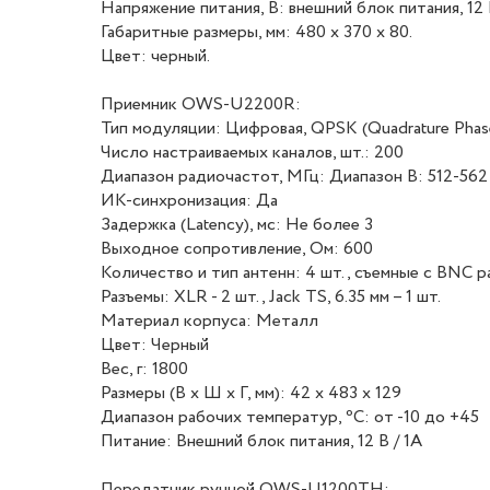
Напряжение питания, В: внешний блок питания, 12 В
Габаритные размеры, мм: 480 x 370 x 80.
Цвет: черный.
Приемник OWS-U2200R:
Тип модуляции: Цифровая, QPSK (Quadrature Phase
Число настраиваемых каналов, шт.: 200
Диапазон радиочастот, МГц: Диапазон B: 512-562
ИК-синхронизация: Да
Задержка (Latency), мс: Не более 3
Выходное сопротивление, Ом: 600
Количество и тип антенн: 4 шт., съемные с BNC 
Разъемы: XLR - 2 шт., Jack TS, 6.35 мм – 1 шт.
Материал корпуса: Металл
Цвет: Черный
Вес, г: 1800
Размеры (В х Ш х Г, мм): 42 х 483 х 129
Диапазон рабочих температур, ⁰С: от -10 до +45
Питание: Внешний блок питания, 12 В / 1A
Передатчик ручной OWS-U1200TH: