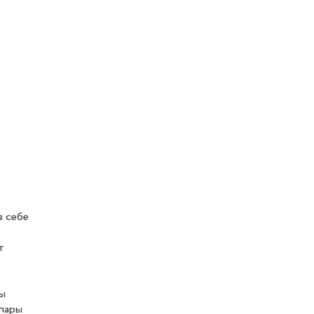
в себе
т
ны
 пары