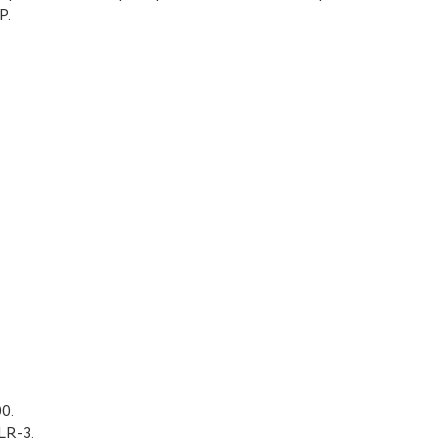
P.
:
00.
LR-3.