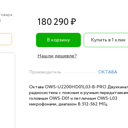
товара:
180 290 ₽
6
В корзину
Купить в 1 клик
Нашли дешевле?
Производитель
ОКТАВА
Октава OWS-U2200HD01L03-B-PRO Двухканал
радиосистема с поясным и ручным передатчикам
головным OWS-D01 и петличным OWS-L03
микрофонами, диапазон В:512-562 МГц