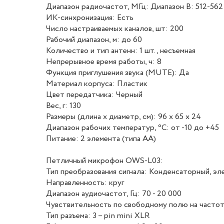
Диапазон радиочастот, МГц: Диапазон B: 512-562
ИК-синхронизация: Есть
Число настраиваемых каналов, шт: 200
Рабочий диапазон, м: до 60
Количество и тип антенн: 1 шт., несъемная
Непрерывное время работы, ч: 8
Функция приглушения звука (MUTE): Да
Материал корпуса: Пластик
Цвет передатчика: Черный
Вес, г: 130
Размеры (длина х диаметр, см): 96 х 65 х 24
Диапазон рабочих температур, ⁰С: от -10 до +45
Питание: 2 элемента (типа АА)
Петличный микрофон OWS-L03:
Тип преобразования сигнала: Конденсаторный, э
Направленность: круг
Диапазон аудиочастот, Гц: 70 - 20 000
Чувствительность по свободному полю на частоте 
Тип разъема: 3 – pin mini XLR