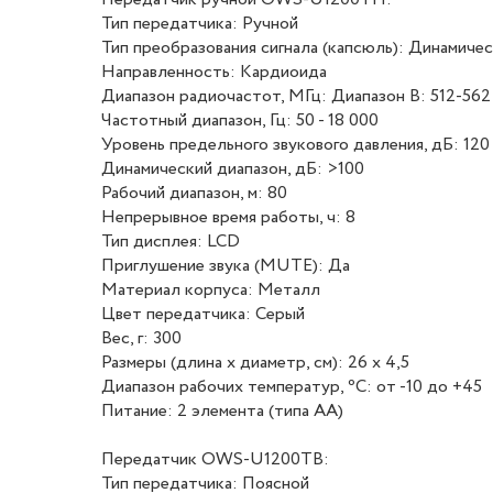
Тип передатчика: Ручной
Тип преобразования сигнала (капсюль): Динамиче
Направленность: Кардиоида
Диапазон радиочастот, МГц: Диапазон B: 512-562
Частотный диапазон, Гц: 50 - 18 000
Уровень предельного звукового давления, дБ: 120
Динамический диапазон, дБ: >100
Рабочий диапазон, м: 80
Непрерывное время работы, ч: 8
Тип дисплея: LCD
Приглушение звука (MUTE): Да
Материал корпуса: Металл
Цвет передатчика: Серый
Вес, г: 300
Размеры (длина х диаметр, см): 26 х 4,5
Диапазон рабочих температур, ⁰С: от -10 до +45
Питание: 2 элемента (типа АА)
Передатчик OWS-U1200TB:
Тип передатчика: Поясной