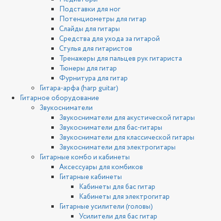
Подставки для ног
Потенциометры для гитар
Слайды для гитары
Средства для ухода за гитарой
Стулья для гитаристов
Тренажеры для пальцев рук гитариста
Тюнеры для гитар
Фурнитура для гитар
Гитара-арфа (harp guitar)
Гитарное оборудование
Звукосниматели
Звукосниматели для акустической гитары
Звукосниматели для бас-гитары
Звукосниматели для классической гитары
Звукосниматели для электрогитары
Гитарные комбо и кабинеты
Аксессуары для комбиков
Гитарные кабинеты
Кабинеты для бас гитар
Кабинеты для электрогитар
Гитарные усилители (головы)
Усилители для бас гитар