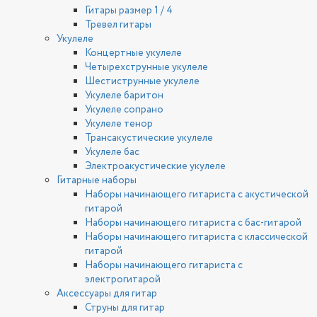
Гитары размер 1 / 4
Тревел гитары
Укулеле
Концертные укулеле
Четырехструнные укулеле
Шестиструнные укулеле
Укулеле баритон
Укулеле сопрано
Укулеле тенор
Трансакустические укулеле
Укулеле бас
Электроакустические укулеле
Гитарные наборы
Наборы начинающего гитариста с акустической
гитарой
Наборы начинающего гитариста с бас-гитарой
Наборы начинающего гитариста с классической
гитарой
Наборы начинающего гитариста с
электрогитарой
Аксессуары для гитар
Струны для гитар