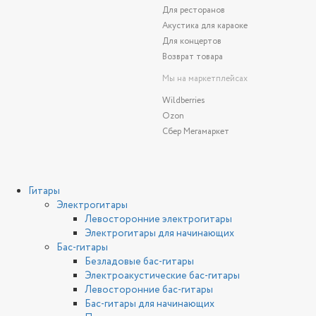
Для ресторанов
Акустика для караоке
Для концертов
Возврат товара
Мы на маркетплейсах
Wildberries
Ozon
Сбер Мегамаркет
Гитары
Электрогитары
Левосторонние электрогитары
Электрогитары для начинающих
Бас-гитары
Безладовые бас-гитары
Электроакустические бас-гитары
Левосторонние бас-гитары
Бас-гитары для начинающих