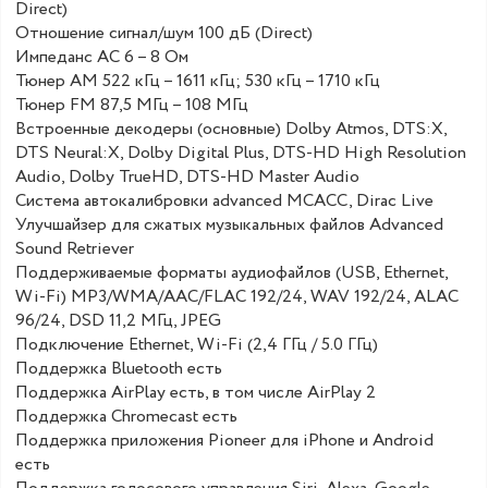
Direct)
Отношение сигнал/шум 100 дБ (Direct)
Импеданс АС 6 – 8 Ом
Тюнер AM 522 кГц – 1611 кГц; 530 кГц – 1710 кГц
Тюнер FM 87,5 МГц – 108 МГц
Встроенные декодеры (основные) Dolby Atmos, DTS:X,
DTS Neural:X, Dolby Digital Plus, DTS-HD High Resolution
Audio, Dolby TrueHD, DTS-HD Master Audio
Система автокалибровки advanced MCACC, Dirac Live
Улучшайзер для сжатых музыкальных файлов Advanced
Sound Retriever
Поддерживаемые форматы аудиофайлов (USB, Ethernet,
Wi-Fi) MP3/WMA/AAC/FLAC 192/24, WAV 192/24, ALAC
96/24, DSD 11,2 МГц, JPEG
Подключение Ethernet, Wi-Fi (2,4 ГГц / 5.0 ГГц)
Поддержка Bluetooth есть
Поддержка AirPlay есть, в том числе AirPlay 2
Поддержка Chromecast есть
Поддержка приложения Pioneer для iPhone и Android
есть