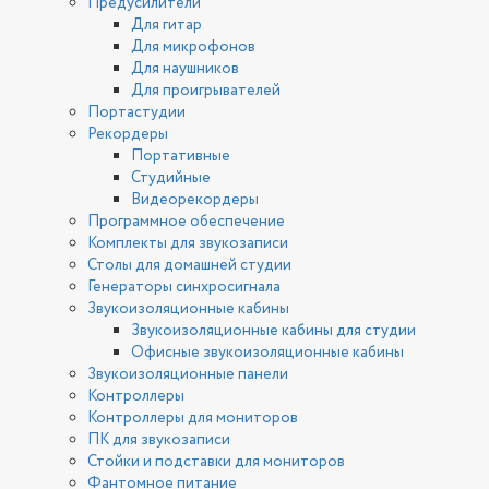
Предусилители
Для гитар
Для микрофонов
Для наушников
Для проигрывателей
Портастудии
Рекордеры
Портативные
Студийные
Видеорекордеры
Программное обеспечение
Комплекты для звукозаписи
Столы для домашней студии
Генераторы синхросигнала
Звукоизоляционные кабины
Звукоизоляционные кабины для студии
Офисные звукоизоляционные кабины
Звукоизоляционные панели
Контроллеры
Контроллеры для мониторов
ПК для звукозаписи
Стойки и подставки для мониторов
Фантомное питание