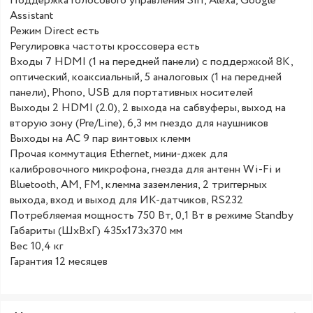
Поддержка голосового управления Siri, Alexa, Google
Assistant
Режим Direct есть
Регулировка частоты кроссовера есть
Входы 7 HDMI (1 на передней панели) с поддержкой 8K,
оптический, коаксиальный, 5 аналоговых (1 на передней
панели), Phono, USB для портативных носителей
Выходы 2 HDMI (2.0), 2 выхода на сабвуферы, выход на
вторую зону (Pre/Line), 6,3 мм гнездо для наушников
Выходы на АС 9 пар винтовых клемм
Прочая коммутация Ethernet, мини-джек для
калибровочного микрофона, гнезда для антенн Wi-Fi и
Bluetooth, AM, FM, клемма заземления, 2 триггерных
выхода, вход и выход для ИК-датчиков, RS232
Потребляемая мощность 750 Вт, 0,1 Вт в режиме Standby
Габариты (ШхВхГ) 435x173x370 мм
Вес 10,4 кг
Гарантия 12 месяцев