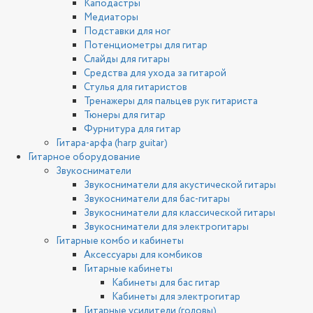
Каподастры
Медиаторы
Подставки для ног
Потенциометры для гитар
Слайды для гитары
Средства для ухода за гитарой
Стулья для гитаристов
Тренажеры для пальцев рук гитариста
Тюнеры для гитар
Фурнитура для гитар
Гитара-арфа (harp guitar)
Гитарное оборудование
Звукосниматели
Звукосниматели для акустической гитары
Звукосниматели для бас-гитары
Звукосниматели для классической гитары
Звукосниматели для электрогитары
Гитарные комбо и кабинеты
Аксессуары для комбиков
Гитарные кабинеты
Кабинеты для бас гитар
Кабинеты для электрогитар
Гитарные усилители (головы)