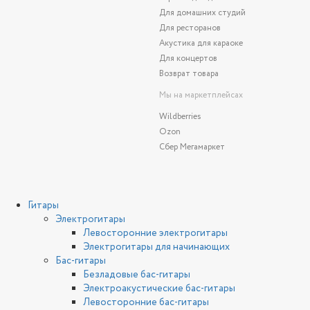
Для домашних студий
Для ресторанов
Акустика для караоке
Для концертов
Возврат товара
Мы на маркетплейсах
Wildberries
Ozon
Сбер Мегамаркет
Гитары
Электрогитары
Левосторонние электрогитары
Электрогитары для начинающих
Бас-гитары
Безладовые бас-гитары
Электроакустические бас-гитары
Левосторонние бас-гитары