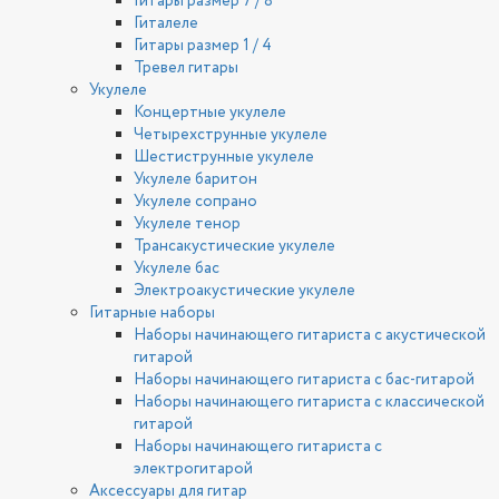
Гитары размер 7 / 8
Гиталеле
Гитары размер 1 / 4
Тревел гитары
Укулеле
Концертные укулеле
Четырехструнные укулеле
Шестиструнные укулеле
Укулеле баритон
Укулеле сопрано
Укулеле тенор
Трансакустические укулеле
Укулеле бас
Электроакустические укулеле
Гитарные наборы
Наборы начинающего гитариста с акустической
гитарой
Наборы начинающего гитариста с бас-гитарой
Наборы начинающего гитариста с классической
гитарой
Наборы начинающего гитариста с
электрогитарой
Аксессуары для гитар