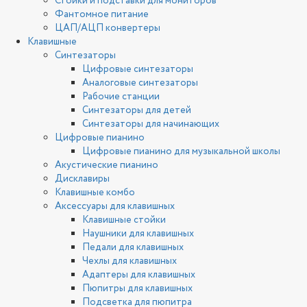
Стойки и подставки для мониторов
Фантомное питание
ЦАП/АЦП конвертеры
Клавишные
Синтезаторы
Цифровые синтезаторы
Аналоговые синтезаторы
Рабочие станции
Синтезаторы для детей
Синтезаторы для начинающих
Цифровые пианино
Цифровые пианино для музыкальной школы
Акустические пианино
Дисклавиры
Клавишные комбо
Аксессуары для клавишных
Клавишные стойки
Наушники для клавишных
Педали для клавишных
Чехлы для клавишных
Адаптеры для клавишных
Пюпитры для клавишных
Подсветка для пюпитра