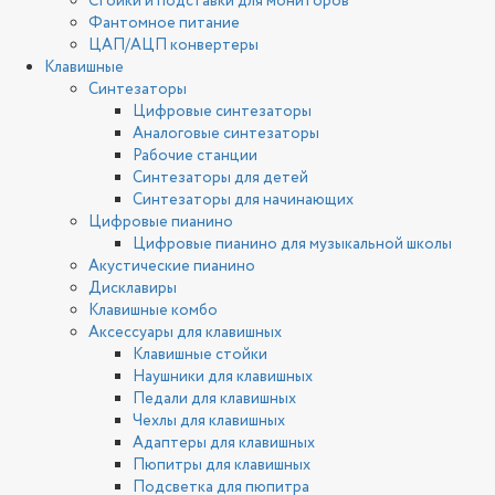
Стойки и подставки для мониторов
Фантомное питание
ЦАП/АЦП конвертеры
Клавишные
Синтезаторы
Цифровые синтезаторы
Аналоговые синтезаторы
Рабочие станции
Синтезаторы для детей
Синтезаторы для начинающих
Цифровые пианино
Цифровые пианино для музыкальной школы
Акустические пианино
Дисклавиры
Клавишные комбо
Аксессуары для клавишных
Клавишные стойки
Наушники для клавишных
Педали для клавишных
Чехлы для клавишных
Адаптеры для клавишных
Пюпитры для клавишных
Подсветка для пюпитра