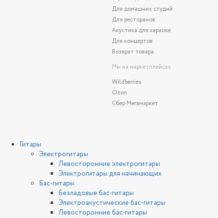
Для домашних студий
Для ресторанов
Акустика для караоке
Для концертов
Возврат товара
Мы на маркетплейсах
Wildberries
Ozon
Сбер Мегамаркет
Гитары
Электрогитары
Левосторонние электрогитары
Электрогитары для начинающих
Бас-гитары
Безладовые бас-гитары
Электроакустические бас-гитары
Левосторонние бас-гитары