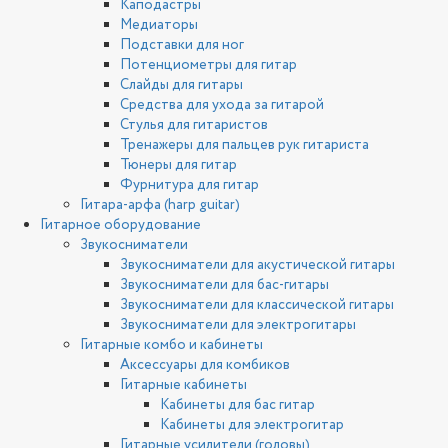
Каподастры
Медиаторы
Подставки для ног
Потенциометры для гитар
Слайды для гитары
Средства для ухода за гитарой
Стулья для гитаристов
Тренажеры для пальцев рук гитариста
Тюнеры для гитар
Фурнитура для гитар
Гитара-арфа (harp guitar)
Гитарное оборудование
Звукосниматели
Звукосниматели для акустической гитары
Звукосниматели для бас-гитары
Звукосниматели для классической гитары
Звукосниматели для электрогитары
Гитарные комбо и кабинеты
Аксессуары для комбиков
Гитарные кабинеты
Кабинеты для бас гитар
Кабинеты для электрогитар
Гитарные усилители (головы)