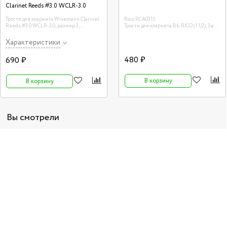
Clarinet Reeds #3.0 WCLR-3.0
Трости для кларнета Wisemann Clarinet
Rico RCA0315
Reeds #3.0 WCLR-3.0, размер 3,
Трости для кларнета Bb, RICO (1 1/2), 3шт.
(Vandoren Trad) 10 шт
в пачке
Характеристики
480 ₽
690 ₽
В корзину
В корзину
Вы смотрели