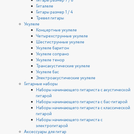
Гитары размер 7 / 8
Гиталеле
Гитары размер 1 / 4
Тревел гитары
Укулеле
Концертные укулеле
Четырехструнные укулеле
Шестиструнные укулеле
Укулеле баритон
Укулеле сопрано
Укулеле тенор
Трансакустические укулеле
Укулеле бас
Электроакустические укулеле
Гитарные наборы
Наборы начинающего гитариста с акустической
гитарой
Наборы начинающего гитариста с бас-гитарой
Наборы начинающего гитариста с классической
гитарой
Наборы начинающего гитариста с
электрогитарой
Аксессуары для гитар