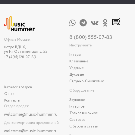
8 (800) 555-07-83
Офис в Москве:
Инструменты
метро ВДНХ,
ул 1-я Останкинская д. 55
Гитары
+7 (495) 120-07-89
Клавишные
Ударные
Духовые
Струнно-Смычковые
Каталог товаров
Оборудование
О нас
Звуковое
Контакты
Отдел продаж
Гитарное
Трансляционное
welcome@music-hummer.ru
Световое
Для коммерческих предложений
Обзоры и статьи
welcome
@music-hummer.ru