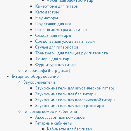
Чехлы для электрогитар
Камертоны для гитары
Каподастры
Медиаторы
Подставки для ног
Потенциометры для гитар
Слайды для гитары
Средства для ухода за гитарой
Стулья для гитаристов
Тренажеры для пальцев рук гитариста
Тюнеры для гитар
Фурнитура для гитар
Гитара-арфа (harp guitar)
Гитарное оборудование
Звукосниматели
Звукосниматели для акустической гитары
Звукосниматели для бас-гитары
Звукосниматели для классической гитары
Звукосниматели для электрогитары
Гитарные комбо и кабинеты
Аксессуары для комбиков
Гитарные кабинеты
Кабинеты для бас гитар