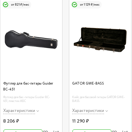
от 821 ₽/мес
от 1 129 ₽/мес
Футляр для бас-гитары Guider
GATOR GWE-BASS
BC-451
Футляр для бас-гитары Guider BC-
Кейс для басовой гитары GATOR GWE-
451, пластик АБС
BASS.
Характеристики
Характеристики
8 206 ₽
11 290 ₽