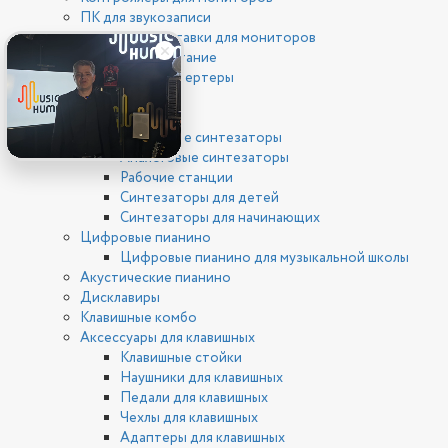
ПК для звукозаписи
Стойки и подставки для мониторов
Фантомное питание
ЦАП/АЦП конвертеры
Клавишные
Синтезаторы
Цифровые синтезаторы
Аналоговые синтезаторы
Рабочие станции
Синтезаторы для детей
Синтезаторы для начинающих
Цифровые пианино
Цифровые пианино для музыкальной школы
Акустические пианино
Дисклавиры
Клавишные комбо
Аксессуары для клавишных
Клавишные стойки
Наушники для клавишных
Педали для клавишных
Чехлы для клавишных
Адаптеры для клавишных