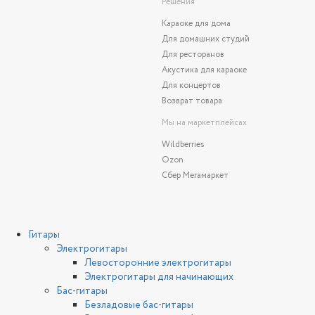
Решения
Караоке для дома
Для домашних студий
Для ресторанов
Акустика для караоке
Для концертов
Возврат товара
Мы на маркетплейсах
Wildberries
Ozon
Сбер Мегамаркет
Гитары
Электрогитары
Левосторонние электрогитары
Электрогитары для начинающих
Бас-гитары
Безладовые бас-гитары