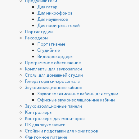
Предусилители
Для гитар
Для микрофонов
Для наушников
Для проигрывателей
Портастудии
Рекордеры
Портативные
Студийные
Видеорекордеры
Программное обеспечение
Комплекты для звукозаписи
Столы для домашней студии
Генераторы синхросигнала
Звукоизоляционные кабины
Звукоизоляционные кабины для студии
Офисные звукоизоляционные кабины
Звукоизоляционные панели
Контроллеры
Контроллеры для мониторов
ПК для звукозаписи
Стойки и подставки для мониторов
Фантомное питание