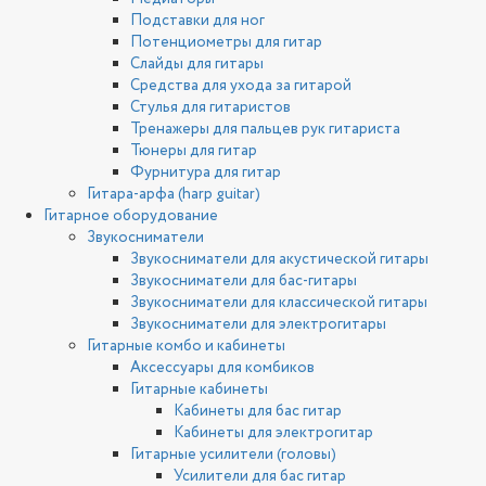
Подставки для ног
Потенциометры для гитар
Слайды для гитары
Средства для ухода за гитарой
Стулья для гитаристов
Тренажеры для пальцев рук гитариста
Тюнеры для гитар
Фурнитура для гитар
Гитара-арфа (harp guitar)
Гитарное оборудование
Звукосниматели
Звукосниматели для акустической гитары
Звукосниматели для бас-гитары
Звукосниматели для классической гитары
Звукосниматели для электрогитары
Гитарные комбо и кабинеты
Аксессуары для комбиков
Гитарные кабинеты
Кабинеты для бас гитар
Кабинеты для электрогитар
Гитарные усилители (головы)
Усилители для бас гитар