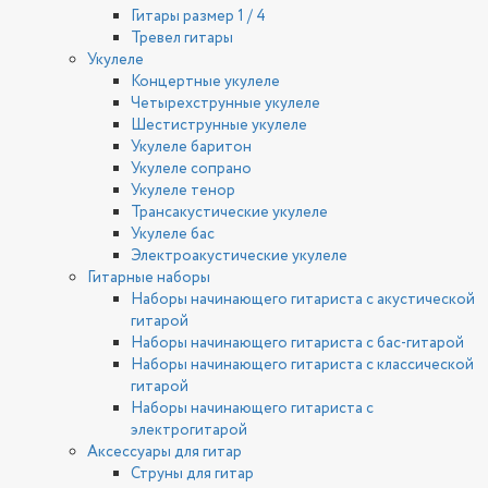
Гитары размер 1 / 4
Тревел гитары
Укулеле
Концертные укулеле
Четырехструнные укулеле
Шестиструнные укулеле
Укулеле баритон
Укулеле сопрано
Укулеле тенор
Трансакустические укулеле
Укулеле бас
Электроакустические укулеле
Гитарные наборы
Наборы начинающего гитариста с акустической
гитарой
Наборы начинающего гитариста с бас-гитарой
Наборы начинающего гитариста с классической
гитарой
Наборы начинающего гитариста с
электрогитарой
Аксессуары для гитар
Струны для гитар