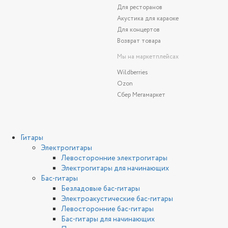
Для ресторанов
Акустика для караоке
Для концертов
Возврат товара
Мы на маркетплейсах
Wildberries
Ozon
Сбер Мегамаркет
Гитары
Электрогитары
Левосторонние электрогитары
Электрогитары для начинающих
Бас-гитары
Безладовые бас-гитары
Электроакустические бас-гитары
Левосторонние бас-гитары
Бас-гитары для начинающих