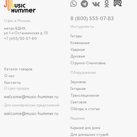
8 (800) 555-07-83
Офис в Москве:
Инструменты
метро ВДНХ,
ул 1-я Останкинская д. 55
Гитары
+7 (495) 120-07-89
Клавишные
Ударные
Духовые
Струнно-Смычковые
Каталог товаров
Оборудование
О нас
Звуковое
Контакты
Отдел продаж
Гитарное
Трансляционное
welcome@music-hummer.ru
Световое
Для коммерческих предложений
Обзоры и статьи
welcome
@music-hummer.ru
Решения
Караоке для дома
Для домашних студий