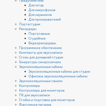
Предусилители
Для гитар
Для микрофонов
Для наушников
Для проигрывателей
Портастудии
Рекордеры
Портативные
Студийные
Видеорекордеры
Программное обеспечение
Комплекты для звукозаписи
Столы для домашней студии
Генераторы синхросигнала
Звукоизоляционные кабины
Звукоизоляционные кабины для студии
Офисные звукоизоляционные кабины
Звукоизоляционные панели
Контроллеры
Контроллеры для мониторов
ПК для звукозаписи
Стойки и подставки для мониторов
Фантомное питание