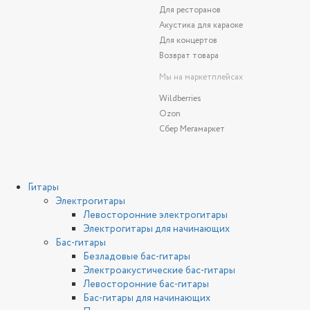
Для ресторанов
Акустика для караоке
Для концертов
Возврат товара
Мы на маркетплейсах
Wildberries
Ozon
Сбер Мегамаркет
Гитары
Электрогитары
Левосторонние электрогитары
Электрогитары для начинающих
Бас-гитары
Безладовые бас-гитары
Электроакустические бас-гитары
Левосторонние бас-гитары
Бас-гитары для начинающих