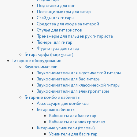
Подставки для ног
Потенциометры для гитар
Слайды для гитары
Средства для ухода за гитарой
Стулья для гитаристов
Тренажеры для пальцев рук гитариста
Тюнеры для гитар
Фурнитура для гитар
Гитара-арфа (harp guitar)
Гитарное оборудование
Звукосниматели
Звукосниматели для акустической гитары
Звукосниматели для бас-гитары
Звукосниматели для классической гитары
Звукосниматели для электрогитары
Гитарные комбо и кабинеты
Аксессуары для комбиков
Гитарные кабинеты
Кабинеты для бас гитар
Кабинеты для электрогитар
Гитарные усилители (головы)
Усилители для бас гитар