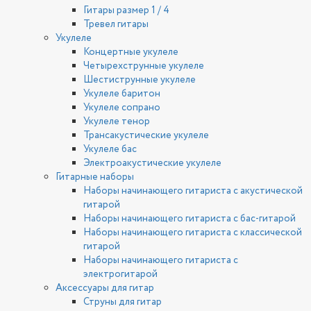
Гитары размер 1 / 4
Тревел гитары
Укулеле
Концертные укулеле
Четырехструнные укулеле
Шестиструнные укулеле
Укулеле баритон
Укулеле сопрано
Укулеле тенор
Трансакустические укулеле
Укулеле бас
Электроакустические укулеле
Гитарные наборы
Наборы начинающего гитариста с акустической
гитарой
Наборы начинающего гитариста с бас-гитарой
Наборы начинающего гитариста с классической
гитарой
Наборы начинающего гитариста с
электрогитарой
Аксессуары для гитар
Струны для гитар