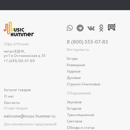
8 (800) 555-07-83
Офис в Москве:
Инструменты
метро ВДНХ,
ул 1-я Останкинская д. 55
Гитары
+7 (495) 120-07-89
Клавишные
Ударные
Духовые
Струнно-Смычковые
Каталог товаров
Оборудование
О нас
Звуковое
Контакты
Отдел продаж
Гитарное
Трансляционное
welcome@music-hummer.ru
Световое
Для коммерческих предложений
Обзоры и статьи