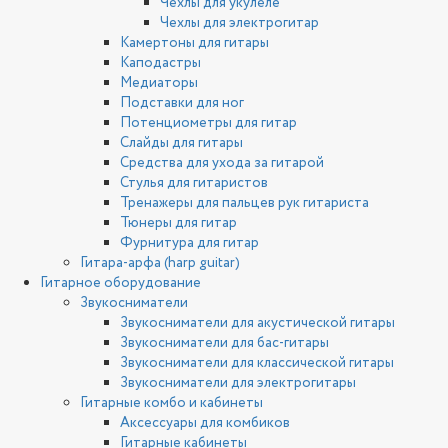
Чехлы для укулеле
Чехлы для электрогитар
Камертоны для гитары
Каподастры
Медиаторы
Подставки для ног
Потенциометры для гитар
Слайды для гитары
Средства для ухода за гитарой
Стулья для гитаристов
Тренажеры для пальцев рук гитариста
Тюнеры для гитар
Фурнитура для гитар
Гитара-арфа (harp guitar)
Гитарное оборудование
Звукосниматели
Звукосниматели для акустической гитары
Звукосниматели для бас-гитары
Звукосниматели для классической гитары
Звукосниматели для электрогитары
Гитарные комбо и кабинеты
Аксессуары для комбиков
Гитарные кабинеты