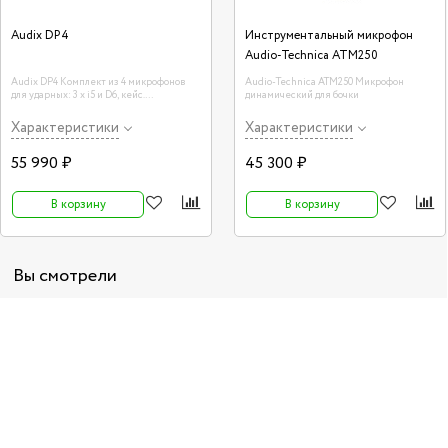
Audix DP4
Инструментальный микрофон
Audio-Technica ATM250
Audix DP4 Комплект из 4 микрофонов
Audio-Technica ATM250 Микрофон
для ударных: 3 х i5 и D6, кейс.
динамический для бочки
Характеристики
Характеристики
55 990 ₽
45 300 ₽
В корзину
В корзину
Вы смотрели