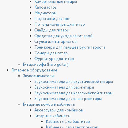
Камертоны для гитары
Каподастры
Медиаторы
Подставки для ног
Потенциометры для гитар
Слайды для гитары
Средства для ухода за гитарой
Стулья для гитаристов
Тренажеры для пальцев рук гитариста
Тюнеры для гитар
Фурнитура для гитар
Гитара-арфа (harp guitar)
Гитарное оборудование
Звукосниматели
Звукосниматели для акустической гитары
Звукосниматели для бас-гитары
Звукосниматели для классической гитары
Звукосниматели для электрогитары
Гитарные комбо и кабинеты
Аксессуары для комбиков
Гитарные кабинеты
Кабинеты для бас гитар
Кабинеты для электрогитар