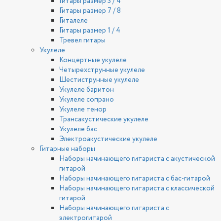
Гитары размер 3 / 4
Гитары размер 7 / 8
Гиталеле
Гитары размер 1 / 4
Тревел гитары
Укулеле
Концертные укулеле
Четырехструнные укулеле
Шестиструнные укулеле
Укулеле баритон
Укулеле сопрано
Укулеле тенор
Трансакустические укулеле
Укулеле бас
Электроакустические укулеле
Гитарные наборы
Наборы начинающего гитариста с акустической
гитарой
Наборы начинающего гитариста с бас-гитарой
Наборы начинающего гитариста с классической
гитарой
Наборы начинающего гитариста с
электрогитарой