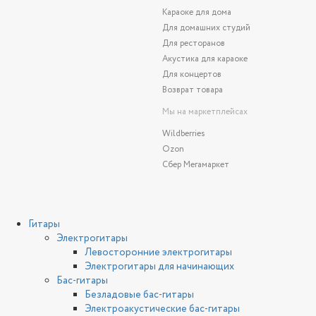
Караоке для дома
Для домашних студий
Для ресторанов
Акустика для караоке
Для концертов
Возврат товара
Мы на маркетплейсах
Wildberries
Ozon
Сбер Мегамаркет
Гитары
Электрогитары
Левосторонние электрогитары
Электрогитары для начинающих
Бас-гитары
Безладовые бас-гитары
Электроакустические бас-гитары