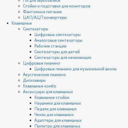
ПК для звукозаписи
Стойки и подставки для мониторов
Фантомное питание
ЦАП/АЦП конвертеры
Клавишные
Синтезаторы
Цифровые синтезаторы
Аналоговые синтезаторы
Рабочие станции
Синтезаторы для детей
Синтезаторы для начинающих
Цифровые пианино
Цифровые пианино для музыкальной школы
Акустические пианино
Дисклавиры
Клавишные комбо
Аксессуары для клавишных
Клавишные стойки
Наушники для клавишных
Педали для клавишных
Чехлы для клавишных
Адаптеры для клавишных
Пюпитры для клавишных