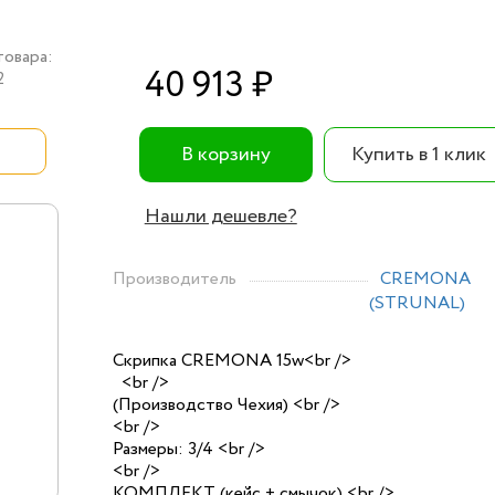
товара:
40 913 ₽
2
В корзину
Купить в 1 клик
Нашли дешевле?
Производитель
CREMONA
(STRUNAL)
Скрипка CREMONA 15w<br />
<br />
(Производство Чехия) <br />
<br />
Размеры: 3/4 <br />
<br />
КОМПЛЕКТ (кейс + смычок) <br />