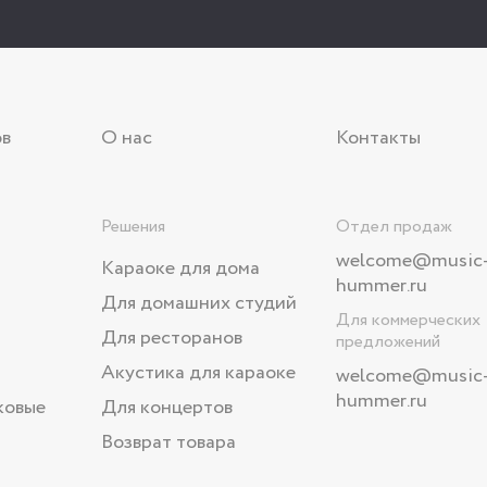
ов
О нас
Контакты
Решения
Отдел продаж
welcome@music
Караоке для дома
hummer.ru
Для домашних студий
Для коммерческих
Для ресторанов
предложений
Акустика для караоке
welcome
@music
hummer.ru
ковые
Для концертов
Возврат товара