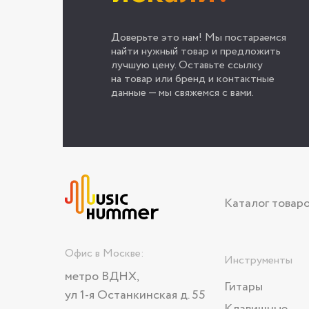
Доверьте это нам! Мы постараемся
найти нужный товар и предложить
лучшую цену. Оставьте ссылку
на товар или бренд и контактные
данные — мы свяжемся с вами.
Каталог товар
Офис в Москве:
Инструменты
метро ВДНХ,
Гитары
ул 1-я Останкинская д. 55
Клавишные