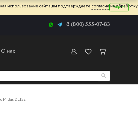
жая использование сайта, вы подтверждаете
согласие
на обработку
Закрыть
8 (800) 555-07-83
О нас
с Midas DL152