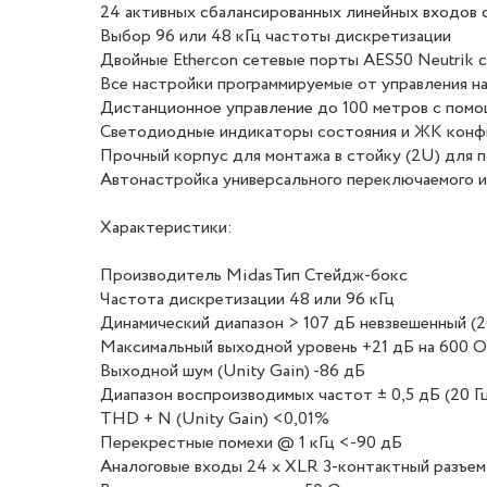
24 активных сбалансированных линейных входов 
Выбор 96 или 48 кГц частоты дискретизации
Двойные Ethercon сетевые порты AES50 Neutrik 
Все настройки программируемые от управления на
Дистанционное управление до 100 метров с пом
Светодиодные индикаторы состояния и ЖК конфи
Прочный корпус для монтажа в стойку (2U) для 
Автонастройка универсального переключаемого и
Характеристики:
Производитель MidasТип Стейдж-бокс
Частота дискретизации 48 или 96 кГц
Динамический диапазон > 107 дБ невзвешенный (20 
Максимальный выходной уровень +21 дБ на 600 
Выходной шум (Unity Gain) -86 дБ
Диапазон воспроизводимых частот ± 0,5 дБ (20 Гц 
THD + N (Unity Gain) <0,01%
Перекрестные помехи @ 1 кГц <-90 дБ
Аналоговые входы 24 х XLR 3-контактный разъе