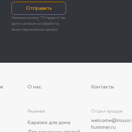
Отправить
Нажимая кнопку "Отправить" вы
даёте согласие на обработку
своих персональных данных
ов
О нас
Контакты
Решения
Отдел продаж
welcome@music
Караоке для дома
hummer.ru
Для домашних студий