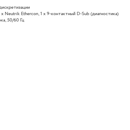
едискретизации
а х Neutrik Ethercon, 1 х 9-контактный D-Sub (диагностика)
ка, 50/60 Гц