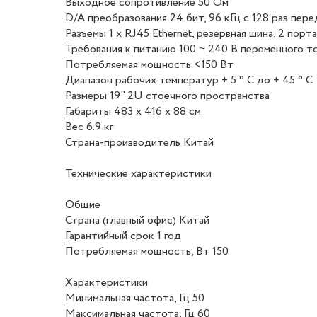
Выходное сопротивление 50 Ом
D/A преобразования 24 бит, 96 кГц с 128 раз пер
Разъемы 1 х RJ45 Ethernet, резервная шина, 2 порт
Требования к питанию 100 ~ 240 В переменного то
Потребляемая мощность <150 Вт
Диапазон рабочих температур + 5 ° C до + 45 ° C
Размеры 19" 2U стоечного пространства
Габариты 483 х 416 х 88 см
Вес 6.9 кг
Страна-производитель Китай
Технические характеристики
Общие
Страна (главный офис) Китай
Гарантийный срок 1 год
Потребляемая мощность, Вт 150
Характеристики
Минимальная частота, Гц 50
Максимальная частота, Гц 60