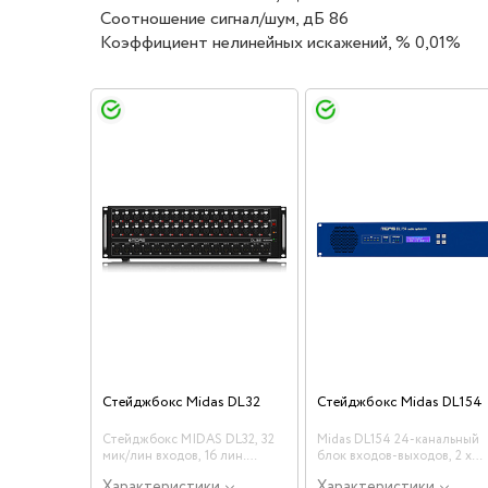
Соотношение сигнал/шум, дБ 86
Коэффициент нелинейных искажений, % 0,01%
Стейджбокс Midas DL32
Стейджбокс Midas DL154
Стейджбокс MIDAS DL32, 32
Midas DL154 24-канальный
мик/лин входов, 16 лин.
блок входов-выходов, 2 x
выходов XLR, 2 x AES50, 2 x
AES50, 8 х 16 аналог
Характеристики
Характеристики