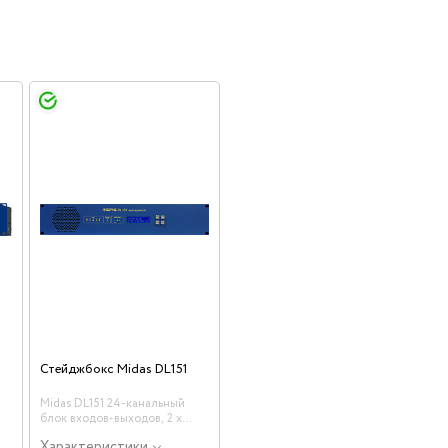
Стейджбокс Midas DL151
Midas DL151 24-канальный
блок входов-выходов, 2 x
AES50
Характеристики