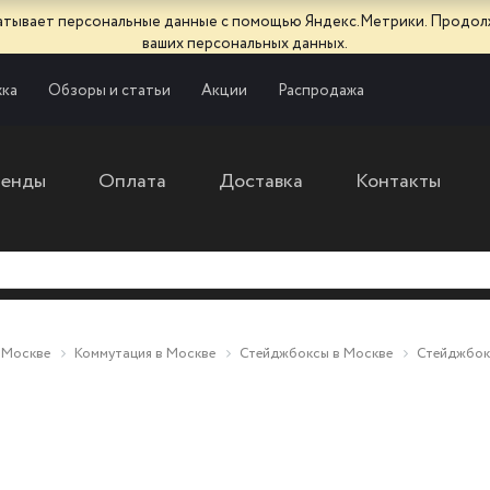
батывает персональные данные с помощью Яндекс.Метрики. Продол
ваших персональных данных.
ка
Обзоры и статьи
Акции
Распродажа
ренды
Оплата
Доставка
Контакты
 Москве
Коммутация в Москве
Стейджбоксы в Москве
Стейджбок
2