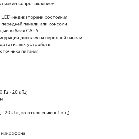
с низким сопротивлением
с LED-индикаторами состояния
 передней панели или консоли
ощью кабеля CAT5
гурации дисплея на передней панели
портативных устройств
сточника питания
Гц - 20 кГц)
Ом
- 20 кГц, по отношению к 1 кГц)
м микрофона