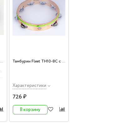
м моря большой Fleet FLT-H25A
Тамбурин Fleet TH10-8C с 8 бубенцами и прозрачной мембраной, 10 дюймов
-
Характеристики
726 ₽
В корзину