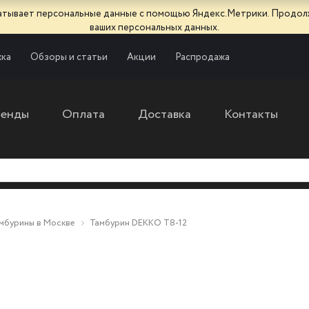
батывает персональные данные с помощью Яндекс.Метрики. Продол
ваших персональных данных.
ка
Обзоры и статьи
Акции
Распродажа
ренды
Оплата
Доставка
Контакты
мбурины в Москве
Тамбурин DEKKO T8-12