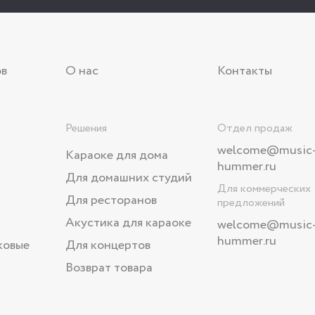
ов
О нас
Контакты
Решения
Отдел продаж
welcome@music
Караоке для дома
hummer.ru
Для домашних студий
Для коммерческих
Для ресторанов
предложений
Акустика для караоке
welcome
@music
hummer.ru
ковые
Для концертов
Возврат товара