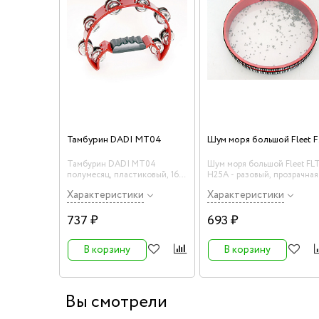
Шу
Тамбурин DADI MT04
Тамбурин DADI MT04
Шум моря большой Fleet FLT
полумесяц, пластиковый, 16
H25A - разовый, прозрачная
пар бубенцов
мембрана.
Характеристики
Характеристики
737 ₽
693 ₽
В корзину
В корзину
Вы смотрели