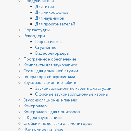
Предусилители
Для гитар
Для микрофонов
Для наушников
Для проигрывателей
Портастудии
Рекордеры
Портативные
Студийные
Видеорекордеры
Программное обеспечение
Комплекты для звукозаписи
Столы для домашней студии
Генераторы синхросигнала
Звукоизоляционные кабины
Звукоизоляционные кабины для студии
Офисные звукоизоляционные кабины
Звукоизоляционные панели
Контроллеры
Контроллеры для мониторов
ПК для звукозаписи
Стойки и подставки для мониторов
Фантомное питание