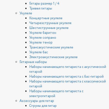
Гитары размер 1 / 4
Тревел гитары
Укулеле
Концертные укулеле
Четырехструнные укулеле
Шестиструнные укулеле
Укулеле баритон
Укулеле сопрано
Укулеле тенор
Трансакустические укулеле
Укулеле бас
Электроакустические укулеле
Гитарные наборы
Наборы начинающего гитариста с акустической
гитарой
Наборы начинающего гитариста с бас-гитарой
Наборы начинающего гитариста с классической
гитарой
Наборы начинающего гитариста с
электрогитарой
Аксессуары для гитар
Струны для гитар