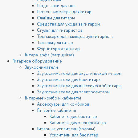
Подставки для ног
Потенциометры для гитар
Слайды для гитары
Средства для ухода за гитарой
Стулья для гитаристов
Тренажеры для пальцев рук гитариста
Тюнеры для гитар
Фурнитура для гитар
Гитара-арфа (harp guitar)
Гитарное оборудование
Звукосниматели
Звукосниматели для акустической гитары
Звукосниматели для бас-гитары
Звукосниматели для классической гитары
Звукосниматели для электрогитары
Гитарные комбо и кабинеты
Аксессуары для комбиков
Гитарные кабинеты
Кабинеты для бас гитар
Кабинеты для электрогитар
Гитарные усилители (головы)
Усилители для бас гитар