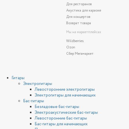
Для ресторанов
Акустика для караоке
Для концертов
Возврат товара
Мы на маркетплейсах
Wildberries
Ozon
Сбер Мегамаркет
Гитары
Электрогитары
Левосторонние электрогитары
Электрогитары для начинающих
Бас-гитары
Безладовые бас-гитары
Электроакустические бас-гитары
Левосторонние бас-гитары
Бас-гитары для начинающих