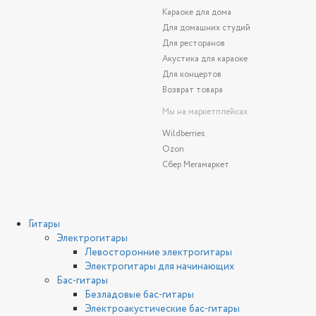
Караоке для дома
Для домашних студий
Для ресторанов
Акустика для караоке
Для концертов
Возврат товара
Мы на маркетплейсах
Wildberries
Ozon
Сбер Мегамаркет
Гитары
Электрогитары
Левосторонние электрогитары
Электрогитары для начинающих
Бас-гитары
Безладовые бас-гитары
Электроакустические бас-гитары