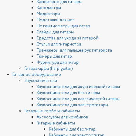
Камертоны для гитары
Каподастры
Медиаторы
Подставки для ног
Потенциометры для гитар
Слайды для гитары
Средства для ухода за гитарой
Стулья для гитаристов
Тренажеры для пальцев рук гитариста
Тюнеры для гитар
Фурнитура для гитар
Гитара-арфа (harp guitar)
Гитарное оборудование
Звукосниматели
Звукосниматели для акустической гитары
Звукосниматели для бас-гитары
Звукосниматели для классической гитары
Звукосниматели для электрогитары
Гитарные комбо и кабинеты
Аксессуары для комбиков
Гитарные кабинеты
Кабинеты для бас гитар
Кабинеты для электрогитар