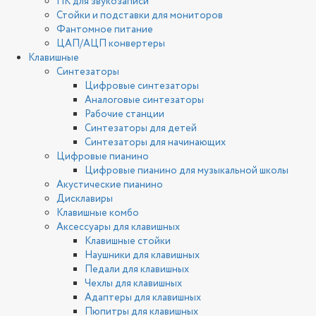
ПК для звукозаписи
Стойки и подставки для мониторов
Фантомное питание
ЦАП/АЦП конвертеры
Клавишные
Синтезаторы
Цифровые синтезаторы
Аналоговые синтезаторы
Рабочие станции
Синтезаторы для детей
Синтезаторы для начинающих
Цифровые пианино
Цифровые пианино для музыкальной школы
Акустические пианино
Дисклавиры
Клавишные комбо
Аксессуары для клавишных
Клавишные стойки
Наушники для клавишных
Педали для клавишных
Чехлы для клавишных
Адаптеры для клавишных
Пюпитры для клавишных