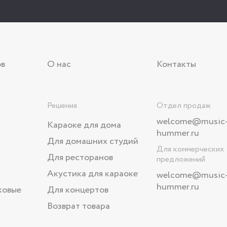
ов
О нас
Контакты
Решения
Отдел продаж
welcome@music
Караоке для дома
hummer.ru
Для домашних студий
Для коммерческих
Для ресторанов
предложений
Акустика для караоке
welcome
@music
hummer.ru
ковые
Для концертов
Возврат товара