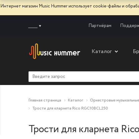
Интернет магазин Music Hummer использует сооkie-файлы и обра
______
Партнёрам
Поддерж
Каталог
Б
Главная страница
Каталог
Оркестровые музыкальные
Трости для кларнета Rico RGC10BCL250
Трости для кларнета Ri