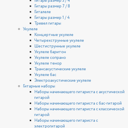
Гитары размер 3 / 4
Гитары размер 7 / 8
Гиталеле
Гитары размер 1 / 4
Тревел гитары
Укулеле
Концертные укулеле
Четырехструнные укулеле
Шестиструнные укулеле
Укулеле баритон
Укулеле сопрано
Укулеле тенор
Трансакустические укулеле
Укулеле бас
Электроакустические укулеле
Гитарные наборы
Наборы начинающего гитариста с акустической
гитарой
Наборы начинающего гитариста с бас-гитарой
Наборы начинающего гитариста с классической
гитарой
Наборы начинающего гитариста с
электрогитарой