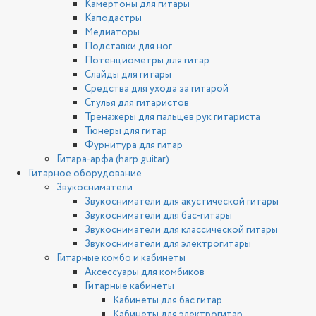
Камертоны для гитары
Каподастры
Медиаторы
Подставки для ног
Потенциометры для гитар
Слайды для гитары
Средства для ухода за гитарой
Стулья для гитаристов
Тренажеры для пальцев рук гитариста
Тюнеры для гитар
Фурнитура для гитар
Гитара-арфа (harp guitar)
Гитарное оборудование
Звукосниматели
Звукосниматели для акустической гитары
Звукосниматели для бас-гитары
Звукосниматели для классической гитары
Звукосниматели для электрогитары
Гитарные комбо и кабинеты
Аксессуары для комбиков
Гитарные кабинеты
Кабинеты для бас гитар
Кабинеты для электрогитар