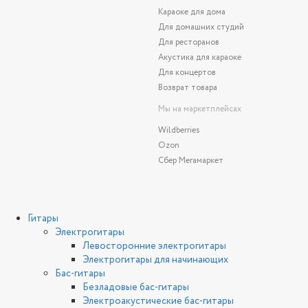
Караоке для дома
Для домашних студий
Для ресторанов
Акустика для караоке
Для концертов
Возврат товара
Мы на маркетплейсах
Wildberries
Ozon
Сбер Мегамаркет
Гитары
Электрогитары
Левосторонние электрогитары
Электрогитары для начинающих
Бас-гитары
Безладовые бас-гитары
Электроакустические бас-гитары