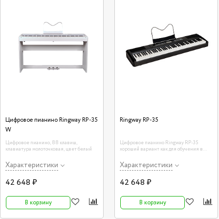
Цифровое пианино Ringway RP-35
Ringway RP-35
W
Цифровое пианино, 88 клавиш,
Цифровое пианино Ringway RP-35
клавиатура молоточковая, цвет белый
хороший вариант как для обучения в
музыкальной школе, так и для
самостоятельного изучения музыке.
Характеристики
Характеристики
42 648 ₽
42 648 ₽
В корзину
В корзину