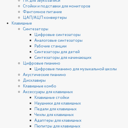
ПК для звукозаписи
Стойки и подставки для мониторов
Фантомное питание
ЦАП/АЦП конвертеры
Клавишные
Синтезаторы
Цифровые синтезаторы
Аналоговые синтезаторы
Рабочие станции
Синтезаторы для детей
Синтезаторы для начинающих
Цифровые пианино
Цифровые пианино для музыкальной школы
Акустические пианино
Дисклавиры
Клавишные комбо
Аксессуары для клавишных
Клавишные стойки
Наушники для клавишных
Педали для клавишных
Чехлы для клавишных
Адаптеры для клавишных
Пюпитры для клавишных