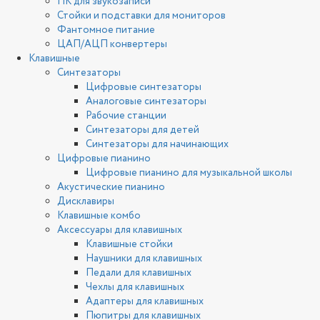
ПК для звукозаписи
Стойки и подставки для мониторов
Фантомное питание
ЦАП/АЦП конвертеры
Клавишные
Синтезаторы
Цифровые синтезаторы
Аналоговые синтезаторы
Рабочие станции
Синтезаторы для детей
Синтезаторы для начинающих
Цифровые пианино
Цифровые пианино для музыкальной школы
Акустические пианино
Дисклавиры
Клавишные комбо
Аксессуары для клавишных
Клавишные стойки
Наушники для клавишных
Педали для клавишных
Чехлы для клавишных
Адаптеры для клавишных
Пюпитры для клавишных