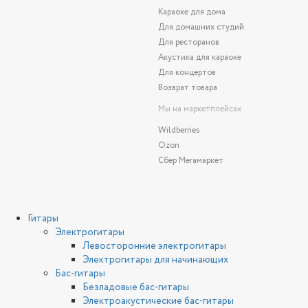
Караоке для дома
Для домашних студий
Для ресторанов
Акустика для караоке
Для концертов
Возврат товара
Мы на маркетплейсах
Wildberries
Ozon
Сбер Мегамаркет
Гитары
Электрогитары
Левосторонние электрогитары
Электрогитары для начинающих
Бас-гитары
Безладовые бас-гитары
Электроакустические бас-гитары