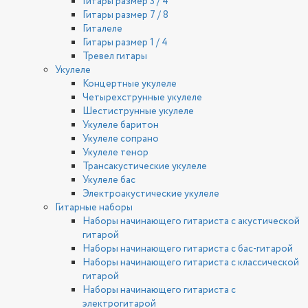
Гитары размер 3 / 4
Гитары размер 7 / 8
Гиталеле
Гитары размер 1 / 4
Тревел гитары
Укулеле
Концертные укулеле
Четырехструнные укулеле
Шестиструнные укулеле
Укулеле баритон
Укулеле сопрано
Укулеле тенор
Трансакустические укулеле
Укулеле бас
Электроакустические укулеле
Гитарные наборы
Наборы начинающего гитариста с акустической
гитарой
Наборы начинающего гитариста с бас-гитарой
Наборы начинающего гитариста с классической
гитарой
Наборы начинающего гитариста с
электрогитарой