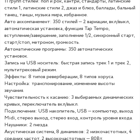
11 групп стилей: поп и рок, кантри, стандарты, латинские
стили 1, латинские стили 2, джаз и блюз, баллады, бальный
танец, танцы, музыка мира, избранное.
Авто аккомпанемент: 350 стилей — 2 вариации, вкл/выкл,
автоматическая установка, функция Tap Tempo,
вступление/завершение, заполнение 1/2, синхронный старт,
старт/стоп, метроном, громкость.
Автоматические программы: 350 автоматических
установок.
Запись на USB носитель: быстрая запись трек 1 и трек 2,
мультитрековый режим.
Эффекты: 8 типов реверберации, 8 типов хоруса.
Настройка: транспонирование, изменение высоты
звучания.
Чувствительность к касанию: 3 выбираемых динамических
кривых, переключатель вкл/выкл.
Подключения: USB накопитель, USB — компьютер, выход
Midi, стерео выход, стерео вход, контроль уровня входа.
Наушники: 2 гнезда.
Акустическая система, 8 динамиков: 2 низкочастотных, 4
средних частот, 2 высокочастотных — 80Вт.