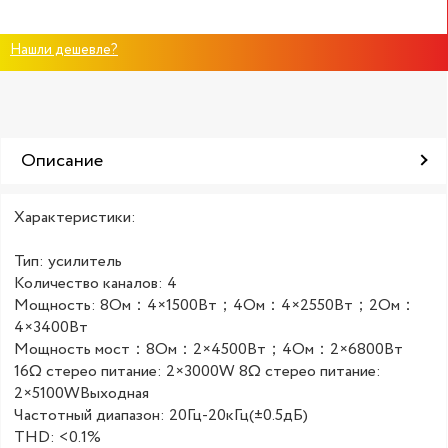
Нашли дешевле?
Описание
Характеристики:
Тип: усилитель
Количество каналов: 4
Мощность: 8Ом：4×1500Вт；4Ом：4×2550Вт；2Ом：
4×3400Вт
Мощность мост：8Ом：2×4500Вт；4Ом：2×6800Вт
16Ω стерео питание: 2×3000W 8Ω стерео питание:
2×5100WВыходная
Частотный диапазон: 20Гц-20кГц(±0.5дБ)
THD: <0.1%