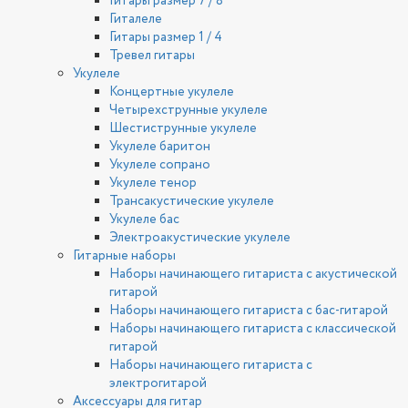
Гитары размер 7 / 8
Гиталеле
Гитары размер 1 / 4
Тревел гитары
Укулеле
Концертные укулеле
Четырехструнные укулеле
Шестиструнные укулеле
Укулеле баритон
Укулеле сопрано
Укулеле тенор
Трансакустические укулеле
Укулеле бас
Электроакустические укулеле
Гитарные наборы
Наборы начинающего гитариста с акустической
гитарой
Наборы начинающего гитариста с бас-гитарой
Наборы начинающего гитариста с классической
гитарой
Наборы начинающего гитариста с
электрогитарой
Аксессуары для гитар