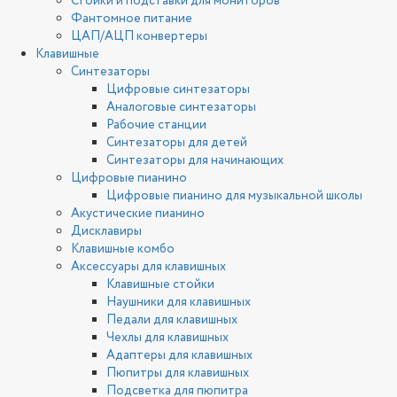
Стойки и подставки для мониторов
Фантомное питание
ЦАП/АЦП конвертеры
Клавишные
Синтезаторы
Цифровые синтезаторы
Аналоговые синтезаторы
Рабочие станции
Синтезаторы для детей
Синтезаторы для начинающих
Цифровые пианино
Цифровые пианино для музыкальной школы
Акустические пианино
Дисклавиры
Клавишные комбо
Аксессуары для клавишных
Клавишные стойки
Наушники для клавишных
Педали для клавишных
Чехлы для клавишных
Адаптеры для клавишных
Пюпитры для клавишных
Подсветка для пюпитра