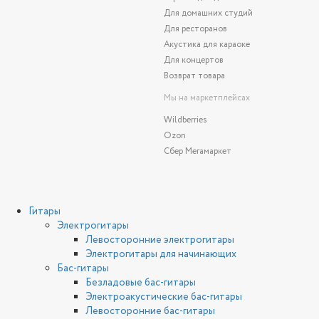
Для домашних студий
Для ресторанов
Акустика для караоке
Для концертов
Возврат товара
Мы на маркетплейсах
Wildberries
Ozon
Сбер Мегамаркет
Гитары
Электрогитары
Левосторонние электрогитары
Электрогитары для начинающих
Бас-гитары
Безладовые бас-гитары
Электроакустические бас-гитары
Левосторонние бас-гитары