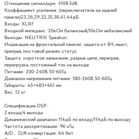
Отношение сигнал/шум: ≥108.5dB
Коэффициент усиления: (переключатель на задней
панели)23,26,29,32,35,38,41,44дБ
Входы: XLRf
Входной импеданс: 20кОм балансный/10кОм небалансный
Выходы: NEUTRIK Speakon
Индикация на фронтальной панели: защита от ВЧ, мьют,
прегрев, мостовой режим, статус
Защита: короткое замыкание, разрыв цепи, перегрев,
перегрузка, постоянный ток на выходе
Питание: 200-240В 50-60Гц
Диапазон напряжения питания: 180-260В 50-60Гц
Габариты: 45×483×461 мм
Вес: 12 кг
Спецификация DSP:
2 входа/4 выхода
Динамический диапазон:114дБ по входу/114дБ по выходу
Частота дискретизации: 96 кГц
A/D、D/A конвертация: 64 бит