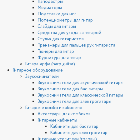
Каподастры
Медиаторы
Подставки для ног
Потенциометры для гитар
Слайды для гитары
Средства для ухода за гитарой
Стулья для гитаристов
Тренажеры для пальцев рук гитариста
Тюнеры для гитар
Фурнитура для гитар
Гитара-арфа (harp guitar)
Гитарное оборудование
Звукосниматели
Звукосниматели для акустической гитары
Звукосниматели для бас-гитары
Звукосниматели для классической гитары
Звукосниматели для электрогитары
Гитарные комбо и кабинеты
Аксессуары для комбиков
Гитарные кабинеты
Кабинеты для бас гитар
Кабинеты для электрогитар
Гитарные усилители (головы)