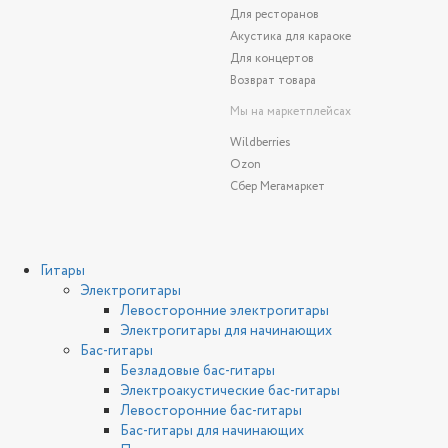
Для ресторанов
Акустика для караоке
Для концертов
Возврат товара
Мы на маркетплейсах
Wildberries
Ozon
Сбер Мегамаркет
Гитары
Электрогитары
Левосторонние электрогитары
Электрогитары для начинающих
Бас-гитары
Безладовые бас-гитары
Электроакустические бас-гитары
Левосторонние бас-гитары
Бас-гитары для начинающих