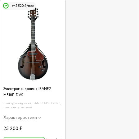
от 2 520 ₽/мес
Электромандолина IBANEZ
M510E-DVS
Электромандолина IBANEZ M510E-DVS,
цвет - натуральный
Характеристики
25 200 ₽