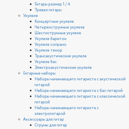
Гитары размер 1 / 4
Тревел гитары
Укулеле
Концертные укулеле
Четырехструнные укулеле
Шестиструнные укулеле
Укулеле баритон
Укулеле сопрано
Укулеле тенор
Трансакустические укулеле
Укулеле бас
Электроакустические укулеле
Гитарные наборы
Наборы начинающего гитариста с акустической
гитарой
Наборы начинающего гитариста с бас-гитарой
Наборы начинающего гитариста с классической
гитарой
Наборы начинающего гитариста с
электрогитарой
Аксессуары для гитар
Струны для гитар