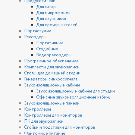
Предусилители
Для гитар
Для микрофонов
Для наушников
Для проигрывателей
Портастудии
Рекордеры
Портативные
Студийные
Видеорекордеры
Программное обеспечение
Комплекты для звукозаписи
Столы для домашней студии
Генераторы синхросигнала
Звукоизоляционные кабины
Звукоизоляционные кабины для студии
Офисные звукоизоляционные кабины
Звукоизоляционные панели
Контроллеры
Контроллеры для мониторов
ПК для звукозаписи
Стойки и подставки для мониторов
Фантомное питание