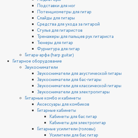
Подставки для ног
Потенциометры для гитар
Слайды для гитары
Средства для ухода за гитарой
Стулья для гитаристов
Тренажеры для пальцев рук гитариста
Тюнеры для гитар
Фурнитура для гитар
Гитара-арфа (harp guitar)
Гитарное оборудование
Звукосниматели
Звукосниматели для акустической гитары
Звукосниматели для бас-гитары
Звукосниматели для классической гитары
Звукосниматели для электрогитары
Гитарные комбо и кабинеты
Аксессуары для комбиков
Гитарные кабинеты
Кабинеты для бас гитар
Кабинеты для электрогитар
Гитарные усилители (головы)
Усилители для бас гитар