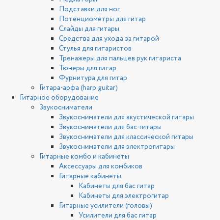
Подставки для ног
Потенциометры для гитар
Слайды для гитары
Средства для ухода за гитарой
Стулья для гитаристов
Тренажеры для пальцев рук гитариста
Тюнеры для гитар
Фурнитура для гитар
Гитара-арфа (harp guitar)
Гитарное оборудование
Звукосниматели
Звукосниматели для акустической гитары
Звукосниматели для бас-гитары
Звукосниматели для классической гитары
Звукосниматели для электрогитары
Гитарные комбо и кабинеты
Аксессуары для комбиков
Гитарные кабинеты
Кабинеты для бас гитар
Кабинеты для электрогитар
Гитарные усилители (головы)
Усилители для бас гитар