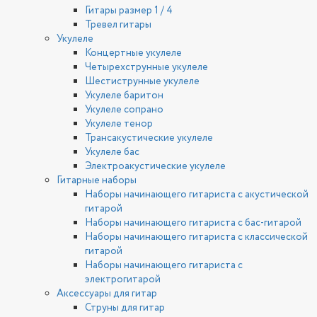
Гитары размер 1 / 4
Тревел гитары
Укулеле
Концертные укулеле
Четырехструнные укулеле
Шестиструнные укулеле
Укулеле баритон
Укулеле сопрано
Укулеле тенор
Трансакустические укулеле
Укулеле бас
Электроакустические укулеле
Гитарные наборы
Наборы начинающего гитариста с акустической
гитарой
Наборы начинающего гитариста с бас-гитарой
Наборы начинающего гитариста с классической
гитарой
Наборы начинающего гитариста с
электрогитарой
Аксессуары для гитар
Струны для гитар