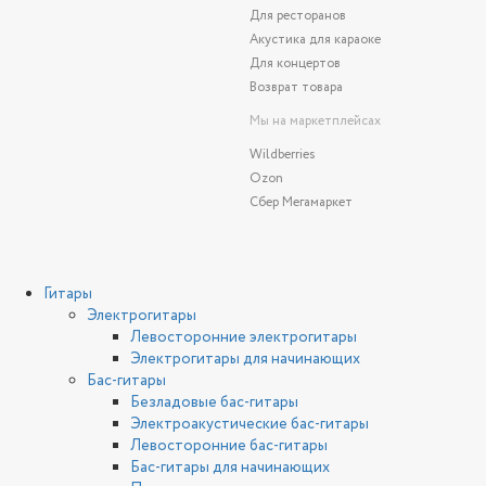
Для ресторанов
Акустика для караоке
Для концертов
Возврат товара
Мы на маркетплейсах
Wildberries
Ozon
Сбер Мегамаркет
Гитары
Электрогитары
Левосторонние электрогитары
Электрогитары для начинающих
Бас-гитары
Безладовые бас-гитары
Электроакустические бас-гитары
Левосторонние бас-гитары
Бас-гитары для начинающих