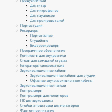
Предусилители
Для гитар
Для микрофонов
Для наушников
Для проигрывателей
Портастудии
Рекордеры
Портативные
Студийные
Видеорекордеры
Программное обеспечение
Комплекты для звукозаписи
Столы для домашней студии
Генераторы синхросигнала
Звукоизоляционные кабины
Звукоизоляционные кабины для студии
Офисные звукоизоляционные кабины
Звукоизоляционные панели
Контроллеры
Контроллеры для мониторов
ПК для звукозаписи
Стойки и подставки для мониторов
Фантомное питание