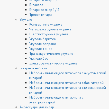
Гитары размер 7 / 8
Гиталеле
Гитары размер 1 / 4
Тревел гитары
Укулеле
Концертные укулеле
Четырехструнные укулеле
Шестиструнные укулеле
Укулеле баритон
Укулеле сопрано
Укулеле тенор
Трансакустические укулеле
Укулеле бас
Электроакустические укулеле
Гитарные наборы
Наборы начинающего гитариста с акустической
гитарой
Наборы начинающего гитариста с бас-гитарой
Наборы начинающего гитариста с классической
гитарой
Наборы начинающего гитариста с
электрогитарой
Аксессуары для гитар