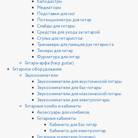
Каподастры
Медиаторы
Подставки для ног
Потенциометры для гитар
Слайды для гитары
Средства для ухода за гитарой
Стулья для гитаристов
Тренажеры для пальцев рук гитариста
Тюнеры для гитар
Фурнитура для гитар
Гитара-арфа (harp guitar)
Гитарное оборудование
Звукосниматели
Звукосниматели для акустической гитары
Звукосниматели для бас-гитары
Звукосниматели для классической гитары
Звукосниматели для электрогитары
Гитарные комбо и кабинеты
Аксессуары для комбиков
Гитарные кабинеты
Кабинеты для бас гитар
Кабинеты для электрогитар
Гитарные усилители (головы)