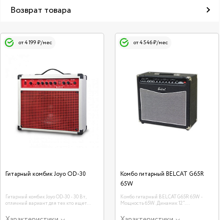
Возврат товара
от 4 199 ₽/мес
от 4 546 ₽/мес
Гитарный комбик Joyo OD-30
Комбо гитарный BELCAT G65R
65W
Гитарный комбик Joyo OD-30 - 30 Вт,
Комбо гитарный BELCAT G65R 65W -
отличный вариант для тех кто ищет
Мощность 65W. Динамик 12".
небольшой усилитель с огромными
Ревербератор.
возможностями. Удобные грамотно
Характеристики
Характеристики