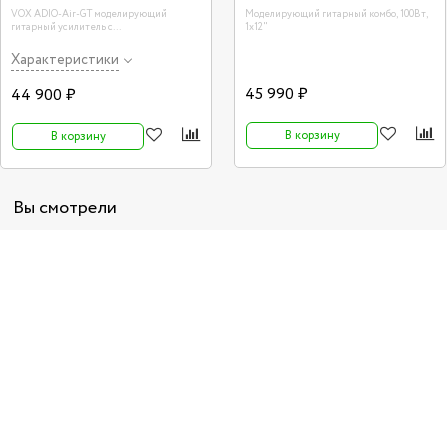
VOX ADIO-Air-GT моделирующий
Моделирующий гитарный комбо, 100Вт,
гитарный усилитель с
1х12"
Bluetooth/Midi/USB интерфейсом
(возможность работы от батареек)
Характеристики
45 990 ₽
44 900 ₽
В корзину
В корзину
Вы смотрели