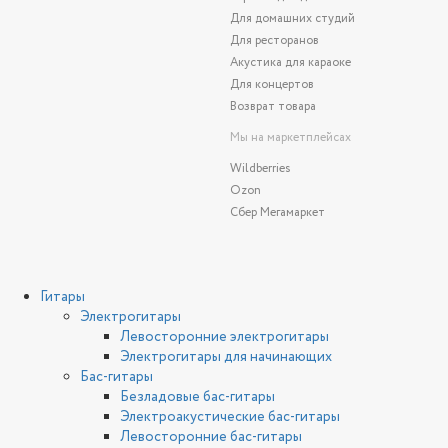
Для домашних студий
Для ресторанов
Акустика для караоке
Для концертов
Возврат товара
Мы на маркетплейсах
Wildberries
Ozon
Сбер Мегамаркет
Гитары
Электрогитары
Левосторонние электрогитары
Электрогитары для начинающих
Бас-гитары
Безладовые бас-гитары
Электроакустические бас-гитары
Левосторонние бас-гитары