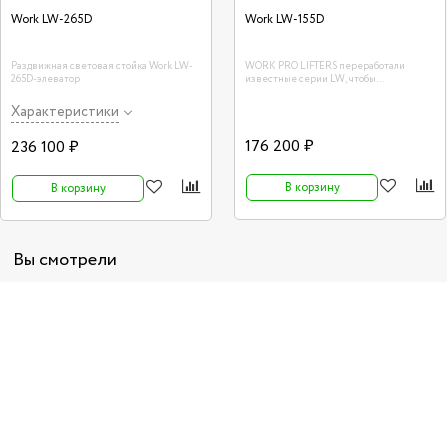
Work LW-265D
Work LW-155D
Раздвижная световая стойка Work LW-
WORK PRO LIFTERS переработали
265D-элеватор
известные серии LW, чтобы
соответствовать стандарту DIN 56950 ,
став LW D / DY Series .
Характеристики
176 200 ₽
236 100 ₽
В корзину
В корзину
Вы смотрели