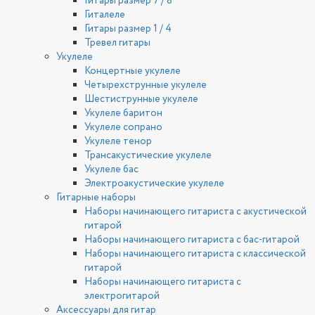
Гитары размер 7 / 8
Гиталеле
Гитары размер 1 / 4
Тревел гитары
Укулеле
Концертные укулеле
Четырехструнные укулеле
Шестиструнные укулеле
Укулеле баритон
Укулеле сопрано
Укулеле тенор
Трансакустические укулеле
Укулеле бас
Электроакустические укулеле
Гитарные наборы
Наборы начинающего гитариста с акустической
гитарой
Наборы начинающего гитариста с бас-гитарой
Наборы начинающего гитариста с классической
гитарой
Наборы начинающего гитариста с
электрогитарой
Аксессуары для гитар