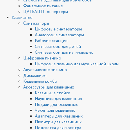
Стойки и подставки для мониторов
Фантомное питание
ЦАП/АЦП конвертеры
Клавишные
Синтезаторы
Цифровые синтезаторы
Аналоговые синтезаторы
Рабочие станции
Синтезаторы для детей
Синтезаторы для начинающих
Цифровые пианино
Цифровые пианино для музыкальной школы
Акустические пианино
Дисклавиры
Клавишные комбо
Аксессуары для клавишных
Клавишные стойки
Наушники для клавишных
Педали для клавишных
Чехлы для клавишных
Адаптеры для клавишных
Пюпитры для клавишных
Подсветка для пюпитра