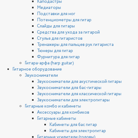
Каподастры
Медиаторы
Подставки для ног
Потенциометры для гитар
Слайды для гитары
Средства для ухода за гитарой
Стулья для гитаристов
Тренажеры для пальцев рук гитариста
Тюнеры для гитар
Фурнитура для гитар
Гитара-арфа (harp guitar)
Гитарное оборудование
Звукосниматели
Звукосниматели для акустической гитары
Звукосниматели для бас-гитары
Звукосниматели для классической гитары
Звукосниматели для электрогитары
Гитарные комбо и кабинеты
Аксессуары для комбиков
Гитарные кабинеты
Кабинеты для бас гитар
Кабинеты для электрогитар
Гитарные усилители (головы)