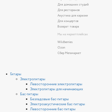
Для домашних студий
Для ресторанов
Акустика для караоке
Для концертов
Возврат товара
Мы на маркетплейсах
Wildberries
Ozon
Сбер Мегамаркет
Гитары
Электрогитары
Левосторонние электрогитары
Электрогитары для начинающих
Бас-гитары
Безладовые бас-гитары
Электроакустические бас-гитары
Левосторонние бас-гитары