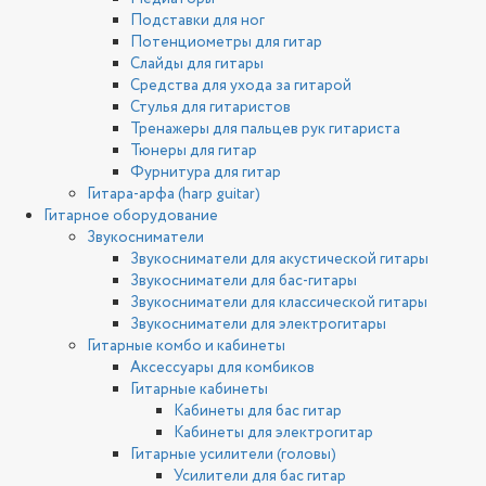
Подставки для ног
Потенциометры для гитар
Слайды для гитары
Средства для ухода за гитарой
Стулья для гитаристов
Тренажеры для пальцев рук гитариста
Тюнеры для гитар
Фурнитура для гитар
Гитара-арфа (harp guitar)
Гитарное оборудование
Звукосниматели
Звукосниматели для акустической гитары
Звукосниматели для бас-гитары
Звукосниматели для классической гитары
Звукосниматели для электрогитары
Гитарные комбо и кабинеты
Аксессуары для комбиков
Гитарные кабинеты
Кабинеты для бас гитар
Кабинеты для электрогитар
Гитарные усилители (головы)
Усилители для бас гитар