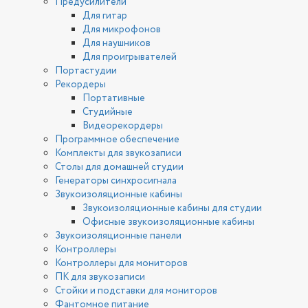
Предусилители
Для гитар
Для микрофонов
Для наушников
Для проигрывателей
Портастудии
Рекордеры
Портативные
Студийные
Видеорекордеры
Программное обеспечение
Комплекты для звукозаписи
Столы для домашней студии
Генераторы синхросигнала
Звукоизоляционные кабины
Звукоизоляционные кабины для студии
Офисные звукоизоляционные кабины
Звукоизоляционные панели
Контроллеры
Контроллеры для мониторов
ПК для звукозаписи
Стойки и подставки для мониторов
Фантомное питание