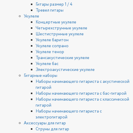
Гитары размер 1 / 4
Тревел гитары
Укулеле
Концертные укулеле
Четырехструнные укулеле
Шестиструнные укулеле
Укулеле баритон
Укулеле сопрано
Укулеле тенор
Трансакустические укулеле
Укулеле бас
Электроакустические укулеле
Гитарные наборы
Наборы начинающего гитариста с акустической
гитарой
Наборы начинающего гитариста с бас-гитарой
Наборы начинающего гитариста с классической
гитарой
Наборы начинающего гитариста с
электрогитарой
Аксессуары для гитар
Струны для гитар