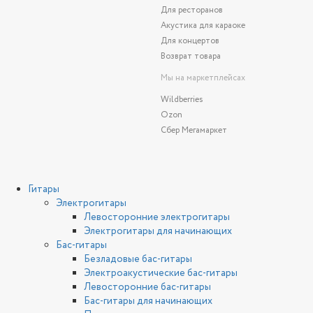
Для ресторанов
Акустика для караоке
Для концертов
Возврат товара
Мы на маркетплейсах
Wildberries
Ozon
Сбер Мегамаркет
Гитары
Электрогитары
Левосторонние электрогитары
Электрогитары для начинающих
Бас-гитары
Безладовые бас-гитары
Электроакустические бас-гитары
Левосторонние бас-гитары
Бас-гитары для начинающих