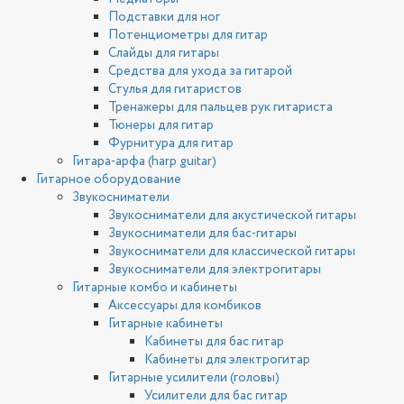
Подставки для ног
Потенциометры для гитар
Слайды для гитары
Средства для ухода за гитарой
Стулья для гитаристов
Тренажеры для пальцев рук гитариста
Тюнеры для гитар
Фурнитура для гитар
Гитара-арфа (harp guitar)
Гитарное оборудование
Звукосниматели
Звукосниматели для акустической гитары
Звукосниматели для бас-гитары
Звукосниматели для классической гитары
Звукосниматели для электрогитары
Гитарные комбо и кабинеты
Аксессуары для комбиков
Гитарные кабинеты
Кабинеты для бас гитар
Кабинеты для электрогитар
Гитарные усилители (головы)
Усилители для бас гитар