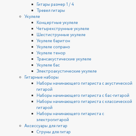
Гитары размер 1 / 4
Тревел гитары
Укулеле
Концертные укулеле
Четырехструнные укулеле
Шестиструнные укулеле
Укулеле баритон
Укулеле сопрано
Укулеле тенор
Трансакустические укулеле
Укулеле бас
Электроакустические укулеле
Гитарные наборы
Наборы начинающего гитариста с акустической
гитарой
Наборы начинающего гитариста с бас-гитарой
Наборы начинающего гитариста с классической
гитарой
Наборы начинающего гитариста с
электрогитарой
Аксессуары для гитар
Струны для гитар