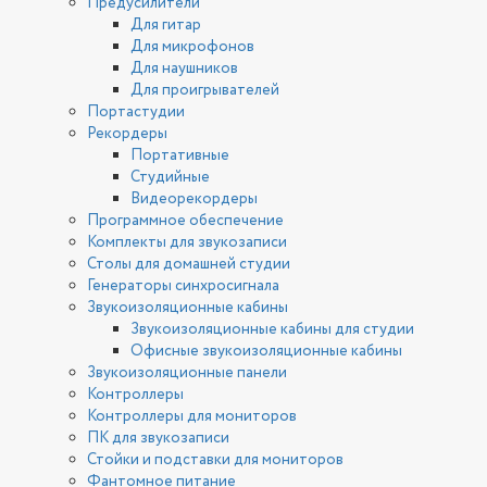
Предусилители
Для гитар
Для микрофонов
Для наушников
Для проигрывателей
Портастудии
Рекордеры
Портативные
Студийные
Видеорекордеры
Программное обеспечение
Комплекты для звукозаписи
Столы для домашней студии
Генераторы синхросигнала
Звукоизоляционные кабины
Звукоизоляционные кабины для студии
Офисные звукоизоляционные кабины
Звукоизоляционные панели
Контроллеры
Контроллеры для мониторов
ПК для звукозаписи
Стойки и подставки для мониторов
Фантомное питание