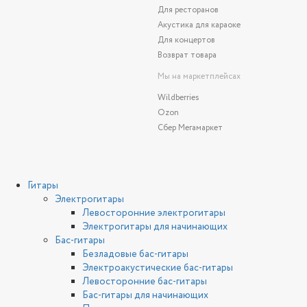
Для ресторанов
Акустика для караоке
Для концертов
Возврат товара
Мы на маркетплейсах
Wildberries
Ozon
Сбер Мегамаркет
Гитары
Электрогитары
Левосторонние электрогитары
Электрогитары для начинающих
Бас-гитары
Безладовые бас-гитары
Электроакустические бас-гитары
Левосторонние бас-гитары
Бас-гитары для начинающих